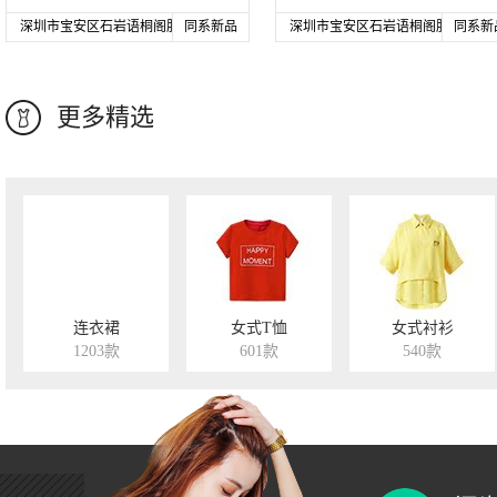
深圳市宝安区石岩语桐阁服装厂
同系新品
深圳市宝安区石岩语桐阁服装厂
同系新
更多精选
连衣裙
女式T恤
女式衬衫
1203款
601款
540款