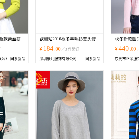
装新款蕾丝拼
欧洲站2016秋冬羊毛衫套头修
秋冬新款圆
开衫品牌女
身打底衫百搭高领长袖针织衫
绳纯羊绒毛
184
440
女6057
头打底衫
¥
.00
¥
.00
订
／3 件起订
限公司
同系新品
深圳景儿服饰有限公司
同系新品
东莞市正荣服