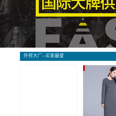
格调商家
欧美风
日韩风
甜美风
休闲时尚
通勤OL
学院风
文艺风
大码女装
中老年装
新品促销
外贸大厂--买家最爱