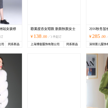
欧洲站女装修
欧美皮衣女短款 新款秋款女士
2016秋冬
袖针织打底
皮衣皮夹克欧洲站机车高端PU
式风衣修身
138
285
皮衣女
大衣6135
¥
.00
¥
.00
起订
／3 件起订
公司
同系新品
上海博俊服饰有限公司
同系新品
深圳景儿服饰