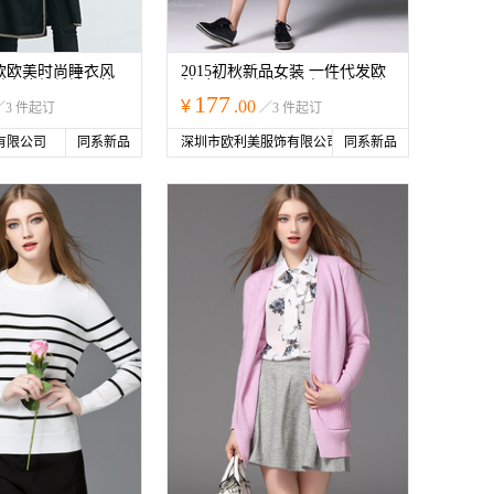
新款欧美时尚睡衣风
2015初秋新品女装 一件代发欧
搭直筒长款针织外
美时尚 小碎花拼接气质外套针
177
织衫
¥
.00
／3 件起订
／3 件起订
有限公司
同系新品
深圳市欧利美服饰有限公司
同系新品