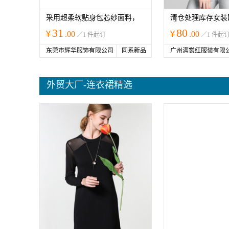
采用超柔软贴身包芯纱面料，
清仓处理库存女装
富有层次感的荷叶袖边设计，
质高领打底衫女套
31
80
层层叠叠
衫BD33A
¥
.00
¥
.00
／1 件起订
／1 件起
东莞市辉华服饰有限公司
同系新品
广州满裳红服装有限
外贸大厂-连衣裙精选