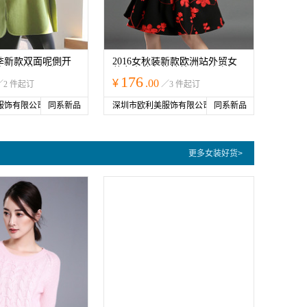
春季新款双面呢側开
2016女秋装新款欧洲站外贸女
装领中长款宽松毛呢
装女士秋冬装纯棉新品连衣裙
176
一件代发
¥
.00
／2 件起订
／3 件起订
服饰有限公司
同系新品
深圳市欧利美服饰有限公司
同系新品
更多女装好货>