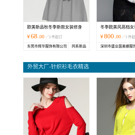
欧美新品秋冬季新款女装修身
冬季欧美风高档女装
长袖中长款镂空套头针织连衣
正品狐狸毛皮草马
68
800
裙H710
背心外套
¥
.00
¥
.00
／3 件起订
／3 件
东莞市辉华服饰有限公司
同系新品
深圳市盛业茵美娜服
外贸大厂-针织衫毛衣精选