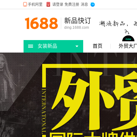
新品快订
ding.1688.com
女装新品
首页
外贸大
潮流新品
连衣裙
T恤
针织衫
毛衣
衬衫
外套
套装
风衣/大衣
卫衣/绒衣
背心/马甲
羽绒服
女式棉衣
休闲裤
牛仔裤
打底裤
半身裙
今日上新
新品促销