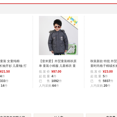
童装 女童纯棉
【壹米爱】外贸童装棉袄原
秋装新款 特批 外贸
猫长袖开衫 儿童t恤 打
单 童装小棉服 儿童棉衣 童
童时尚格子棉绒长袖
装冬季外套
色 X008
¥
21.50
批 发 价 :
¥
87.00
批 发 价 :
¥
23.00
4
件
起 批 量 :
4
件
起 批 量 :
5
件
333
件
已 售 :
1092
件
已 售 :
5937
件
:
14
件
人均采购:
64
件
人均采购:
20
件