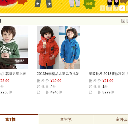
1
2
3
4
销
韩版男童上衣
2013秋季精品儿童风衣批发
童装批发 2013新款秋装 儿
90
批 发 价 :
¥
40.00
批 发 价 :
¥
21.00
 纯棉儿童抓绒
潮流韩版新品童外套 儿童风
童马甲 男童背心薄款 童装加
起 批 量 :
4
件
起 批 量 :
1
件
衣外套Z1.1
工定制
3
件
已 售 :
4940
件
已 售 :
8279
件
童T恤
童衬衫
童外套