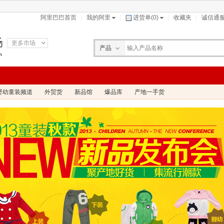
阿里巴巴首页
我的阿里
进货单(
0
)
收藏夹
诚信通
场
更多市场
产品
m
公司
求购
婴幼童装频道
外贸货
新品馆
爆品库
产地一手货