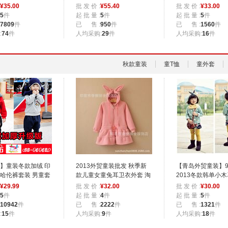
发
批发
童外套
¥
35.00
批 发 价 :
¥
55.40
批 发 价 :
¥
33.00
5
件
起 批 量 :
5
件
起 批 量 :
5
件
7809
件
已 售 :
950
件
已 售 :
1560
件
:
74
件
人均采购:
29
件
人均采购:
16
件
秋款童装
童T恤
童外套
】童装冬款加绒 印
2013外贸童装批发 秋季新
【青岛外贸童装】9.
哈伦裤套装 男童套
款儿童女童兔耳卫衣外套 淘
2013冬款韩单小
宝爆款 1659
童T恤-5730
¥
29.99
批 发 价 :
¥
32.00
批 发 价 :
¥
30.00
5
件
起 批 量 :
4
件
起 批 量 :
5
件
10942
件
已 售 :
2222
件
已 售 :
1321
件
:
15
件
人均采购:
9
件
人均采购:
18
件