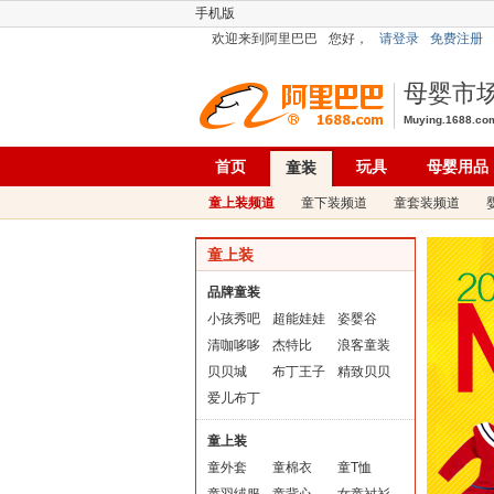
手机版
欢迎来到阿里巴巴
您好，
请登录
免费注册
母婴市
Muying.1688.co
首页
玩具
母婴用品
童装
童上装频道
童下装频道
童套装频道
童上装
品牌童装
小孩秀吧
超能娃娃
姿婴谷
清咖哆哆
杰特比
浪客童装
贝贝城
布丁王子
精致贝贝
爱儿布丁
童上装
童外套
童棉衣
童T恤