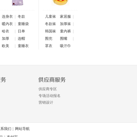
连身衣
|
冬款
儿童袜
家居服
|
暖内衣
|
童睡袋
冬款袜
加厚袜
|
哈衣
|
日单
韩国袜
童内裤
|
加厚
|
连帽
围兜
围嘴
|
欧美
|
童睡衣
罩衣
吸汗巾
供应商专区
专场活动报名
营销设计
联系我们
|
网站导航