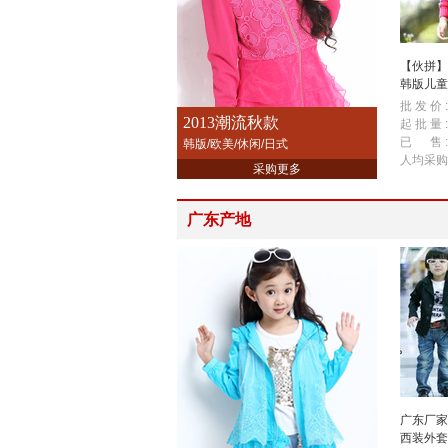
【伙拼】
韩版儿童
长袖毛衣
批 发 价 :
2013潮流秋款
起 批 量 :
已 售 :
韩版/欧美/休闲/日式
人均采购
采购更多
广东产地
广东厂家
西装外套