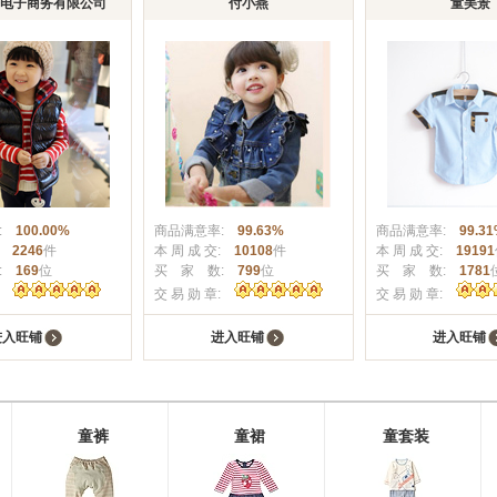
电子商务有限公司
付小燕
童美景
率:
100.00%
商品满意率:
99.63%
商品满意率:
99.3
交:
2246
件
本 周 成 交:
10108
件
本 周 成 交:
19191
数:
169
位
买 家 数:
799
位
买 家 数:
1781
章:
交 易 勋 章:
交 易 勋 章:
进入旺铺
进入旺铺
进入旺铺
童裤
童裙
童套装