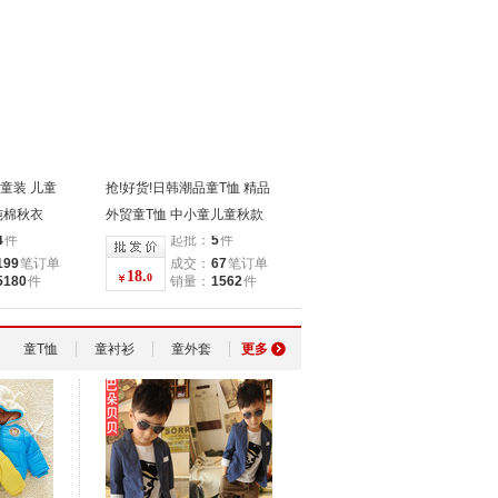
童装 儿童
抢!好货!日韩潮品童T恤 精品
纯棉秋衣
外贸童T恤 中小童儿童秋款
4
件
起批：
5
件
童装厂家
199
笔订单
成交：
67
笔订单
18.
0
5180
件
销量：
1562
件
童T恤
童衬衫
童外套
更多