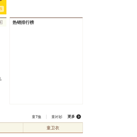
5
热销排行榜
淘王子 童装批发 2013秋装
冬款童装 女童中长款暖倍
广东产地dmm
批 发 价 :
¥
23.90
批 发 价 :
¥
32.00
批 发 价 :
¥
49.3
新款 韩版女童羊羔毛马夹 正
儿外套 不到绒加厚童卫
纯棉 气质女童
起 批 量 :
4
件
起 批 量 :
5
件
起 批 量 :
5
件
反两穿马甲
衣 围巾两件套
新款
已 售 :
2760
件
已 售 :
0
件
已 售 :
625
更多
童T恤
童衬衫
童卫衣