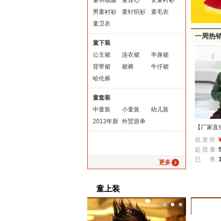
童羽绒服
童背心
女童衬衫
男童衬衫
童针织衫
童毛衣
童卫衣
一周热
童下装
公主裙
连衣裙
半身裙
背带裙
裙裤
牛仔裙
哈伦裤
童套装
中童装
小童装
幼儿装
2013年新
外贸原单
冬款童装 女童中长款暖倍
广东产地dmm韩版女童外套
【厂家直批】
款
批 发 价 :
¥
32.00
批 发 价 :
¥
49.30
批 发 价 :
¥
23.
儿外套 不到绒加厚童卫
纯棉 气质女童马甲韩单秋冬
长袖连帽卫衣
起 批 量 :
5
件
起 批 量 :
5
件
起 批 量 :
5
件
衣 围巾两件套
新款
卫衣 t06
已 售 :
0
件
已 售 :
625
件
已 售 :
1725
更多
童上装
●
●
●