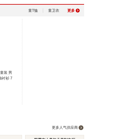
童T恤
童卫衣
更多
童装 男
衬衫 7
更多人气供应商