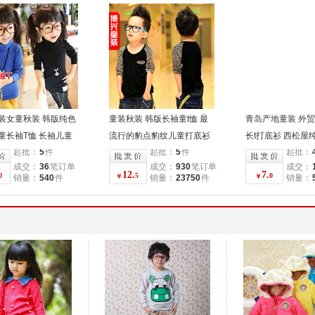
装女童秋装 韩版纯色
童装秋装 韩版长袖童t恤 最
青岛产地童装 外贸
童长袖T恤 长袖儿童
流行的豹点豹纹儿童打底衫
长t打底衫 西松屋
起批：
5
件
起批：
5
件
起批：
圆领t恤
秋季新品
成交：
36
笔订单
成交：
930
笔订单
成交：
12.
7.
0
5
0
销量：
540
件
销量：
23750
件
销量：