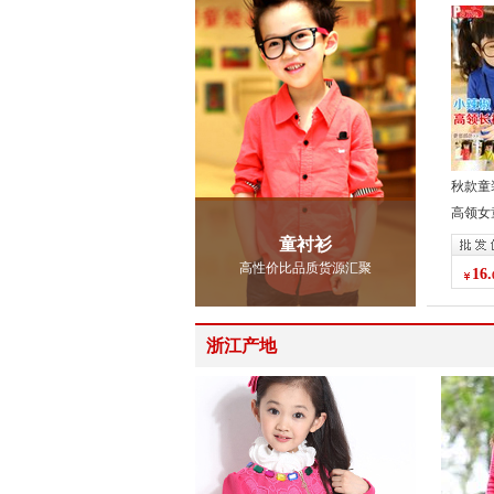
秋款童
高领女
打底衫
童衬衫
高性价比品质货源汇聚
16.
浙江产地