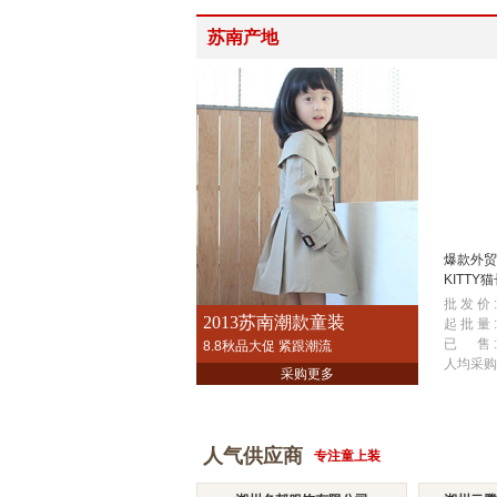
苏南产地
爆款外贸
KITTY
底衫
批 发 价 :
2013苏南潮款童装
起 批 量 :
已 售 :
8.8秋品大促 紧跟潮流
人均采购
采购更多
人气供应商
专注童上装