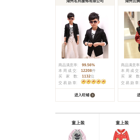
湖州名邦服饰有限公司
湖州云腾
商品满意率:
99.56%
商品满意
本 周 成 交:
12208
件
本 周 成 
买 家 数:
1132
位
买 家 
交 易 勋 章:
交 易 勋 
进入旺铺
童上装
童上装