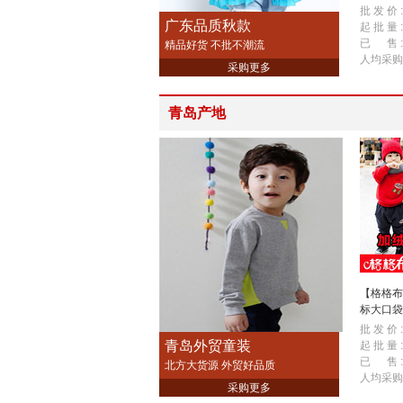
装外套批
批 发 价 :
广东品质秋款
起 批 量 :
已 售 :
精品好货 不批不潮流
人均采购
采购更多
青岛产地
【格格布
标大口袋
装
批 发 价 :
青岛外贸童装
起 批 量 :
已 售 :
北方大货源 外贸好品质
人均采购
采购更多