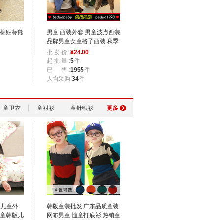
全棉贴标熊
男童 西装外套 男童波点西装
品牌男童女童格子西装 秋季
童外套
批 发 价 :
¥
24.00
起 批 量 :
5
件
已 售 :
1955
件
人均采购:
34
件
童卫衣
童衬衫
童针织衫
更多
装儿童外
韩版童装批发 广东品质童装
女童韩版儿
网布男童t恤童打底衫 热销童