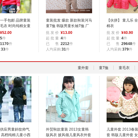
一手包邮 品牌童装
童装批发 爆款 新款秋装河马
【伙拼】 童儿乐 
毛衣 时尚纯棉女童
童T恤 韩版男童长袖T恤 厂
棉衣
家直销
¥
52.00
批 发 价 :
¥
13.00
批 发 价 :
¥
40.90
5
件
起 批 量 :
4
件
起 批 量 :
4
件
1170
件
已 售 :
2212
件
已 售 :
29648
件
:
33
件
人均采购:
31
件
人均采购:
379
件
童外套
童T恤
童毛衣
供应男童斜纹帅气
外贸秋款童装 2013女童韩
儿童外套 2013春
 高档纯棉儿童小西
版风衣 披风领儿童风衣外套
套 韩版儿童外套 