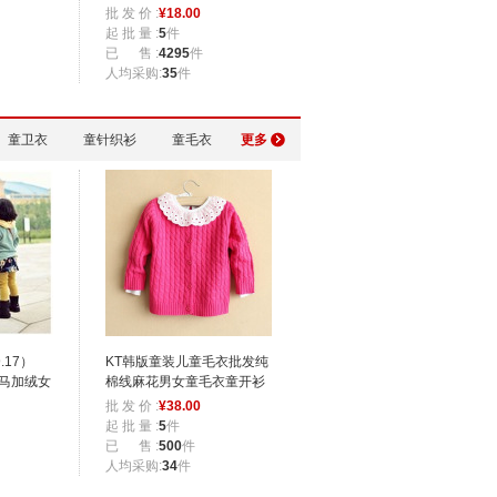
装
批 发 价 :
¥
18.00
起 批 量 :
5
件
已 售 :
4295
件
人均采购:
35
件
童卫衣
童针织衫
童毛衣
更多
17）
KT韩版童装儿童毛衣批发纯
木马加绒女
棉线麻花男女童毛衣童开衫
爆款
批 发 价 :
¥
38.00
起 批 量 :
5
件
已 售 :
500
件
人均采购:
34
件