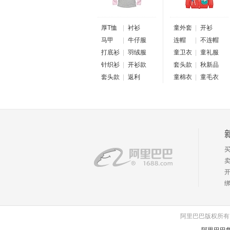
厚T恤
|
衬衫
童外套
|
开衫
马甲
|
牛仔服
连帽
|
不连帽
打底衫
|
羽绒服
童卫衣
|
童礼服
针织衫
|
开衫款
套头款
|
秋新品
套头款
|
返利
童棉衣
|
童毛衣
阿里巴巴版权所有 1