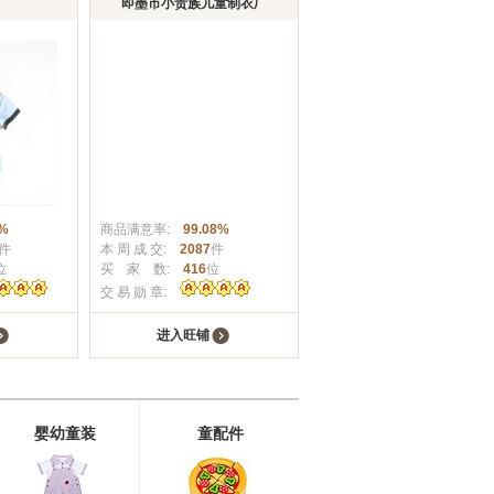
即墨市小贵族儿童制衣厂
1%
商品满意率:
99.08%
件
本 周 成 交:
2087
件
位
买 家 数:
416
位
交 易 勋 章:
进入旺铺
婴幼童装
童配件