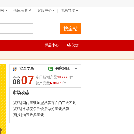
服务
供应商专区
客服中心
网站导航
搜本市场
搜全站
样品中心
10点伙拼
安全交易
买家保障
07
2026
今日新增产品
107779
件
08
总产品数
638669
件
市场动态
[资讯] 国内童装加盟品牌存在的三大不足
[资讯] 市场竞争升级后做好童装品牌
[画报] 淘宝热卖童装