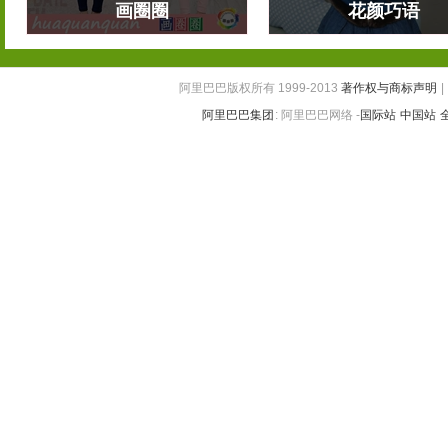
画圈圈
花颜巧语
阿里巴巴版权所有 1999-2013
著作权与商标声明
|
阿里巴巴集团
:
阿里巴巴网络 -
国际站
中国站