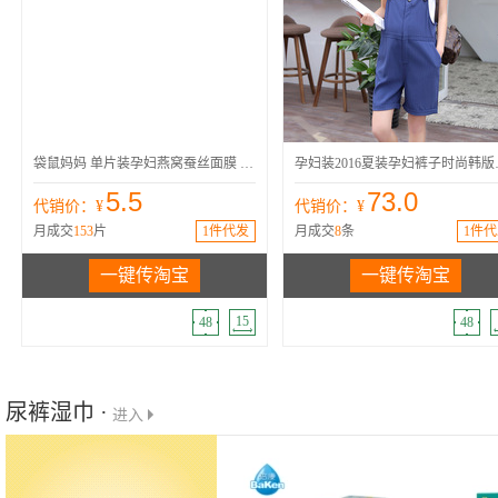
保湿
补水
面膜
袋鼠妈妈
袋鼠妈妈 单片装孕妇燕窝蚕丝面膜 纯精华天然滋养保湿补水安全
孕妇装2016夏装
5.5
73.0
代销价：¥
代销价：¥
月成交
153
片
1件代发
月成交
8
条
1件代
一键传淘宝
一键传淘宝
15
48
48
尿裤湿巾 ·
进入