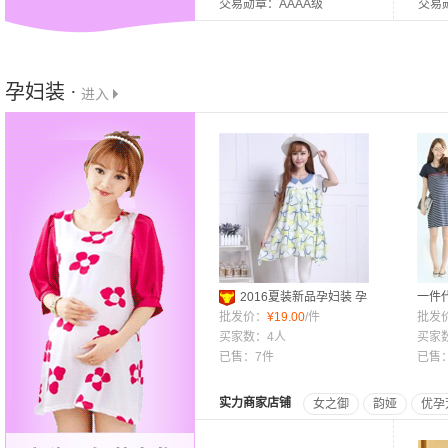
交易勋章：AAAA级
交易
孕妇装 ·
进入
2016夏装新品孕妇装 孕
一件
妇雪纺上衣短袖大码女装夏
批发价：
¥
19.00
/件
条纹
批发
季上衣 一件代发
买家数：4人
连衣
买家
已售：7件
已售：
实力商家店铺
女之御
韵娅
优孕