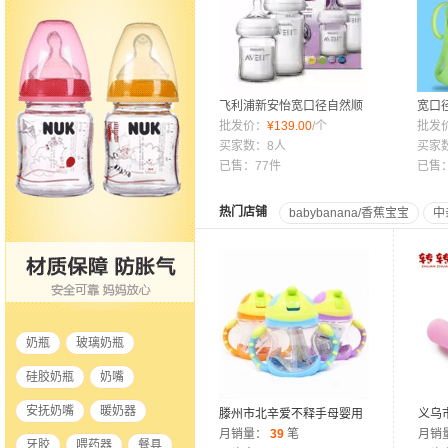
飞利浦新安怡宽口径自然顺
宽口
畅玻璃奶瓶 新生儿套装
批发价：
¥
139.00
/个
弧形
批发
买家数：8人
儿奶瓶
买家
已售：77件
已售：
热门店铺
babybanana/香蕉宝宝
中
奶瓶
玻璃奶瓶
硅胶奶瓶
奶嘴
安抚奶嘴
暖奶器
滕州市北辛爱不释手母婴用
义乌
品店
月销量：
39
笔
司
月销
牙胶
喂药器
餐具