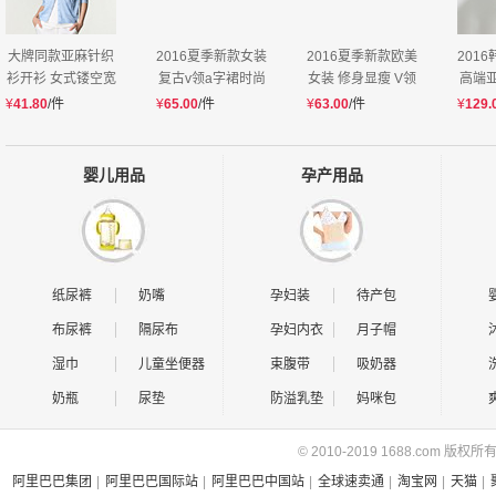
大牌同款亚麻针织
2016夏季新款女装
2016夏季新款欧美
201
衫开衫 女式镂空宽
复古v领a字裙时尚
女装 修身显瘦 V领
高端
松防晒空调衫薄款
短袖改良旗袍雪纺
短袖桑蚕丝印花连
松休
¥
41.80
/件
¥
65.00
/件
¥
63.00
/件
¥
129.
针织衫开衫
中长款连衣裙
衣裙妈妈装
婴儿用品
孕产用品
纸尿裤
奶嘴
孕妇装
待产包
布尿裤
隔尿布
孕妇内衣
月子帽
湿巾
儿童坐便器
束腹带
吸奶器
奶瓶
尿垫
防溢乳垫
妈咪包
© 2010-2019 1688.com 版权所
阿里巴巴集团
|
阿里巴巴国际站
|
阿里巴巴中国站
|
全球速卖通
|
淘宝网
|
天猫
|