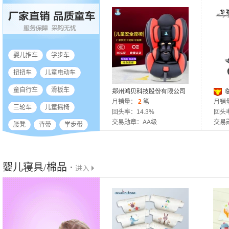
婴儿推车
学步车
扭扭车
儿童电动车
童自行车
滑板车
郑州鸿贝科技股份有限公司
月销量：
2
笔
限公
月销
三轮车
儿童摇椅
回头率：14.3%
回头率
交易勋章：AA级
交易
腰凳
背带
学步带
婴儿寝具/棉品 ·
进入