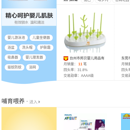
施巴
哈罗闪
恩姆花园
婴儿游泳池
儿童坐便器
浴盆
洗头帽
护肤霜
吸鼻器
婴儿理发器
台州市邦贝婴儿用品有
东莞
限公司
月销量：
11
笔
月销
驱蚊防蚊
浴网
回头率：31.8%
回头率
交易勋章：AAAA级
交易
哺育喂养 ·
进入