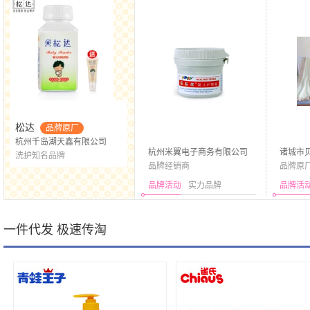
松达
品牌原厂
杭州千岛湖天鑫有限公司
杭州米翼电子商务有限公司
诸城市
洗护知名品牌
品牌经销商
公司
品牌原
品牌活动
实力品牌
品牌活
一件代发 极速传淘