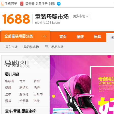
童装母婴市场
更多市场
muying.1688.com
全部童装母婴分类
首页
童装
玩具
童车市场
孕妇装市场
婴儿用品市场
婴儿用品
纸尿裤
背带
餐椅
奶瓶
床护栏
洗护
湿巾
游泳池
口水巾
浴盆
坐便器
抱被
童车/背带/婴童座椅