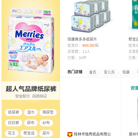
倍康爽多多纸尿片
帮宝
L120/XL108/M132/S144婴
批发价：
¥
69.00
/箱
爽大
批发
儿尿不湿超薄透气尿片
买家数：13人
女宝
买家
已售：34件
已售：
热门店铺
雀氏
安儿乐
倍康
纸尿裤
湿巾
隔尿垫
拉拉裤
尿布
纱布
花王
帮宝适
尿片
桂林市独秀纸品有限公
泉州