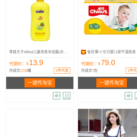
防晒修复
洗发水
沐浴露
青蛙王子
青蛙王子480ml儿童洗发沐浴露(水果精华) 温和无泪配方洗发水洗护
雀氏薄+C引力婴儿尿不湿批发
13.9
79.0
代销价：¥
代销价：¥
月成交
1230
罐
1件代发
月成交
5
包
1件代
一键传淘宝
一键传淘宝
15
48
48