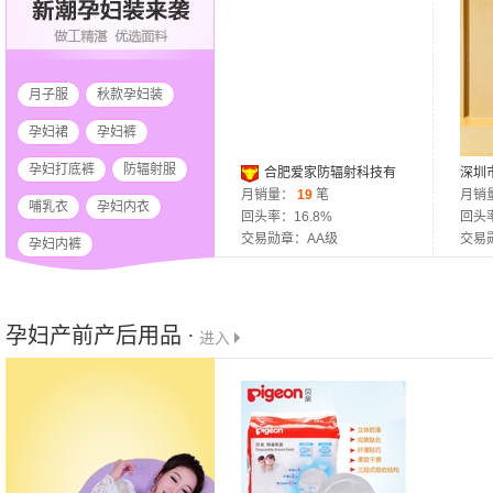
月子服
秋款孕妇装
孕妇裙
孕妇裤
孕妇打底裤
防辐射服
合肥爱家防辐射科技有
深圳
限公司
月销量：
19
笔
厂
月销
哺乳衣
孕妇内衣
回头率：16.8%
回头率
交易勋章：AA级
交易
孕妇内裤
孕妇产前产后用品 ·
进入