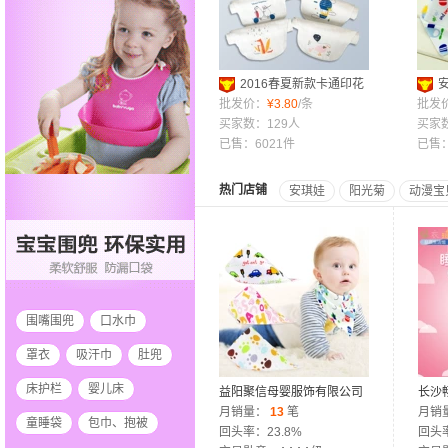
2016春夏新款卡通印花
无荧光宝宝吸汗巾 婴幼儿全
批发价：
¥
3.80
/条
角巾
批发
棉垫背吸汗巾
买家数：129人
嘴头巾
买家
已售：6021件
已售：
热门店铺
安琪娃
阳光菊
动漫宝
围嘴围兜
口水巾
罩衣
吸汗巾
肚兜
床护栏
婴儿床
益阳聚信母婴服饰有限公司
长沙
月销量：
13
笔
司
月销
童睡袋
包巾、抱被
回头率：23.8%
回头率