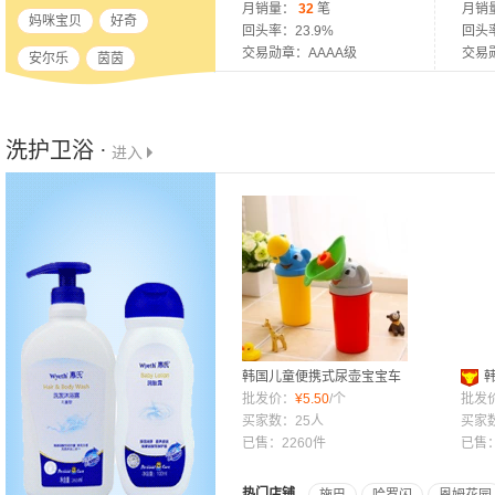
司
月销量：
32
笔
司
月销
妈咪宝贝
好奇
回头率：23.9%
回头率
交易勋章：AAAA级
交易
安尔乐
茵茵
洗护卫浴 ·
进入
韩国儿童便携式尿壶宝宝车
载车用小便器尿袋尿桶坐座
批发价：
¥
5.50
/个
天然洗
批发
便器马桶
买家数：25人
然柚
买家
已售：2260件
已售：
热门店铺