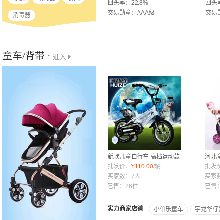
回头率：22.8%
回头率
交易勋章：AAA级
交易
消毒器
童车/背带 ·
进入
新款儿童自行车 高档运动款
河北
童车 12 14 16 18 20寸厂家
批发价：
¥
110.00
/辆
车条儿
批发
低价直销
买家数：7人
寸七
买家
已售：26件
已售
实力商家店铺
小伯乐童车
宇龙华仔