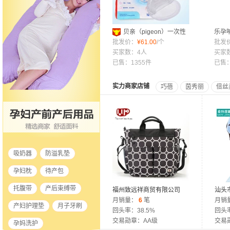
贝亲（pigeon）一次性
乐孕
防溢乳垫 120片装（袋装）
批发价：
¥
61.00
/个
抱枕
批发
QA23 包邮
买家数：4人
喂奶
买家
已售：1355件
已售
实力商家店铺
巧蓓
茵秀丽
倍丝
吸奶器
防溢乳垫
孕妇枕
待产包
托腹带
产后束缚带
福州致远祥商贸有限公司
汕头
月销量：
6
笔
制衣
月销
产妇护理垫
月子牙刷
回头率：38.5%
回头率
交易勋章：AA级
交易
孕妈洗护