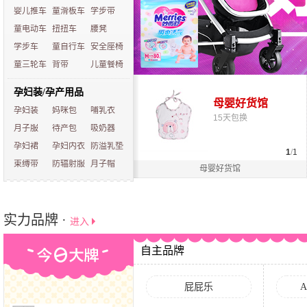
婴儿推车
童滑板车
学步带
童电动车
扭扭车
腰凳
学步车
童自行车
安全座椅
童三轮车
背带
儿童餐椅
孕妇装/孕产用品
母婴好货馆
孕妇装
妈咪包
哺乳衣
15天包换
月子服
待产包
吸奶器
孕妇裙
孕妇内衣
防溢乳垫
1
/
1
束缚带
防辐射服
月子帽
母婴好货馆
实力品牌 ·
进入
自主品牌
屁屁乐
A