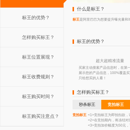
什么是标王？
标王的优势？
标王
是阿里巴巴为想要提升曝光量和
怎样购买标王？
标王的优势？
标王位置展现？
超大超精准流量
买家主动搜索产品信息时，在第
展示您的产品信息，100%覆盖
标王收费规则？
只给想买的人看！
怎样购买标王？
标王购买时间？
秒杀标王
竞拍标王
竞拍标王
<1>竞拍标王为即拍扣款
标王购买注意点？
<2>在竞拍期内，将冻结
<3>竞拍加价幅度为50元