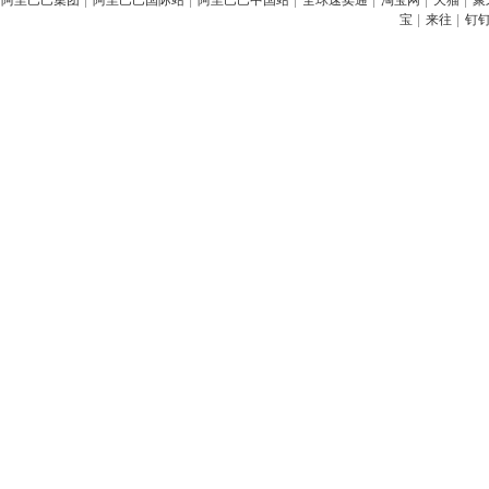
阿里巴巴集团
|
阿里巴巴国际站
|
阿里巴巴中国站
|
全球速卖通
|
淘宝网
|
天猫
|
聚
宝
|
来往
|
钉