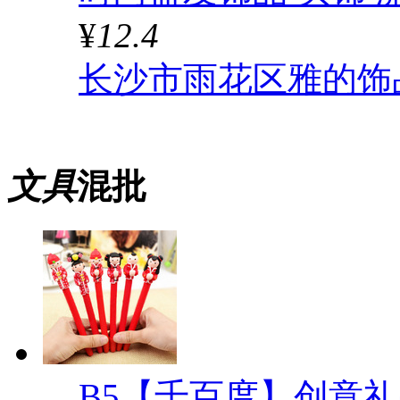
¥
12.4
长沙市雨花区雅的饰
文具
混批
B5【千百度】创意礼品