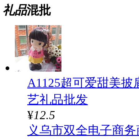
礼品
混批
A1125超可爱甜美
艺礼品批发
¥
12.5
义乌市双全电子商务