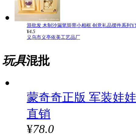
混批发 木制沙漏笔筒带小相框 创意礼品摆件系列YM
¥
4.5
义乌市义亭依美工艺品厂
玩具
混批
蒙奇奇正版 军装娃娃 
直销
¥
78.0