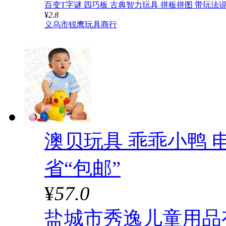
百变T字谜 四巧板 古典智力玩具 拼板拼图 带玩法
¥
2.8
义乌市锐鹰玩具商行
澳贝玩具 乖乖小鸭 
省“包邮”
¥
57.0
盐城市秀逸儿童用品