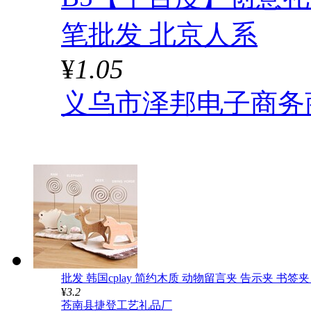
笔批发 北京人系
¥
1.05
义乌市泽邦电子商务
批发 韩国cplay 简约木质 动物留言夹 告示夹 书签夹
¥
3.2
苍南县捷登工艺礼品厂