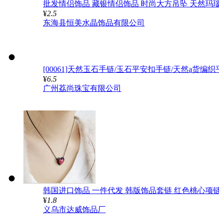
批发情侣饰品 藏银情侣饰品 时尚大方吊坠 天然玛
¥
2.5
东海县恒美水晶饰品有限公司
[00061]天然玉石手链/玉石平安扣手链/天然a货编
¥
6.5
广州荔尚珠宝有限公司
韩国进口饰品 一件代发 韩版饰品套链 红色桃心项链
¥
1.8
义乌市达威饰品厂