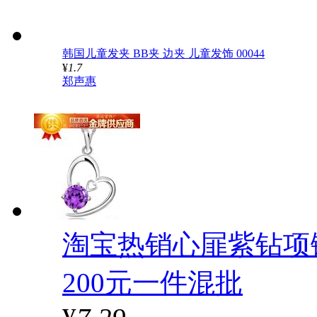
韩国儿童发夹 BB夹 边夹 儿童发饰 00044
¥
1.7
郑声惠
淘宝热销心屝紫钻项
200元一件混批