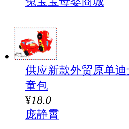
兔宝宝母婴商城
供应新款外贸原单迪
童包
¥
18.0
庞静霄