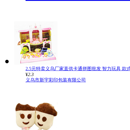
2.5元特卖义乌厂家直供卡通拼图批发 智力玩具 款
¥
2.3
义乌市新宇彩印包装有限公司