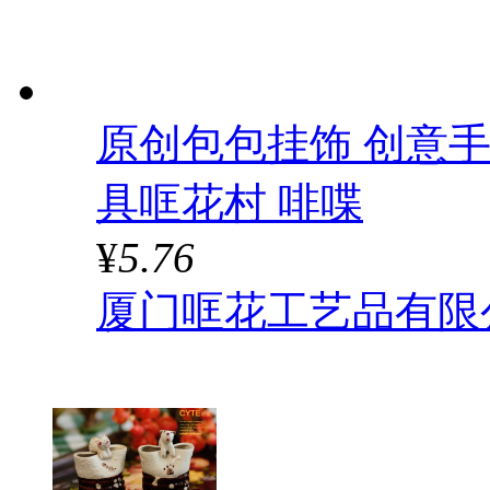
原创包包挂饰 创意手
具哐花村 啡喋
¥
5.76
厦门哐花工艺品有限