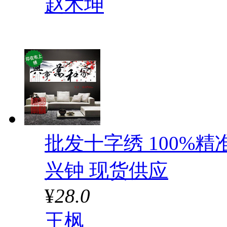
赵术坤
批发十字绣 100%精
兴钟 现货供应
¥
28.0
王枫