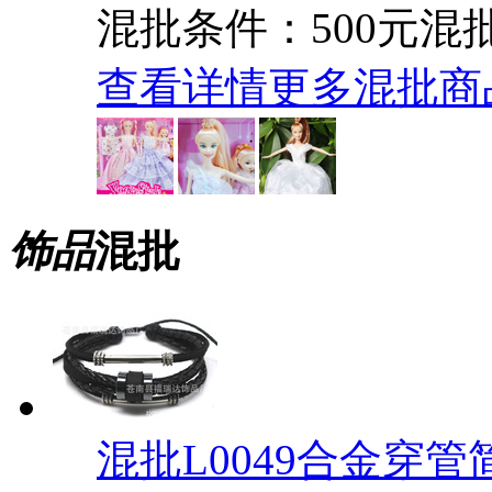
混批条件：500元混
查看详情
更多混批商
饰品
混批
混批L0049合金穿