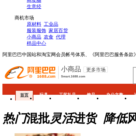
商友圈
生意经
商机市场
原材料
工业品
服装服饰
家居百货
小商品
农食
代理
样品中心
阿里巴巴中国站和淘宝网会员帐号体系、《阿里巴巴服务条款
小商品
更多市场
Smart.1688.com
玩具
工艺礼品
饰品
办公文教
首页
热门
混批
灵活
进货
降低