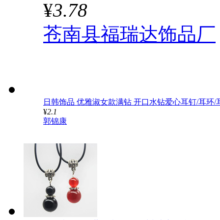
¥
3.78
苍南县福瑞达饰品厂
日韩饰品 优雅淑女款满钻 开口水钻爱心耳钉/耳环/耳饰
¥
2.1
郭锦康