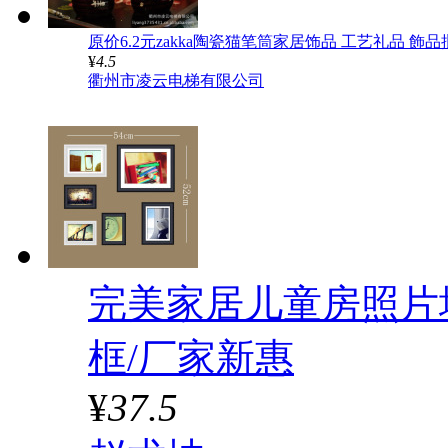
原价6.2元zakka陶瓷猫笔筒家居饰品 工艺礼品 飾品
¥
4.5
衢州市凌云电梯有限公司
完美家居儿童房照片墙
框/厂家新惠
¥
37.5