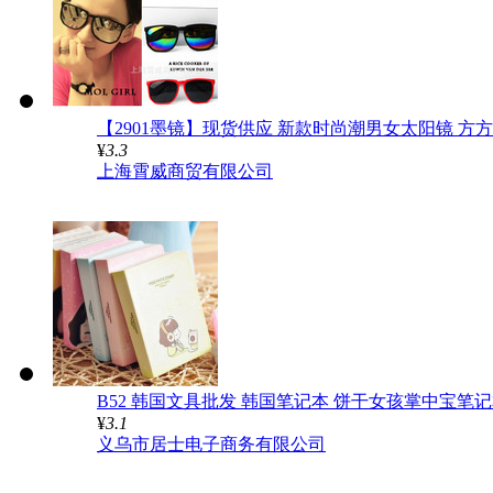
【2901墨镜】现货供应 新款时尚潮男女太阳镜 方
¥
3.3
上海霄威商贸有限公司
B52 韩国文具批发 韩国笔记本 饼干女孩掌中宝笔
¥
3.1
义乌市居士电子商务有限公司