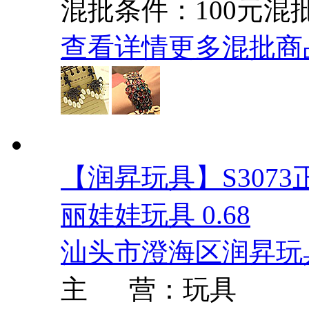
混批条件：100元混
查看详情
更多混批商
【润昇玩具】S307
丽娃娃玩具 0.68
汕头市澄海区润昇玩
主 营：玩具