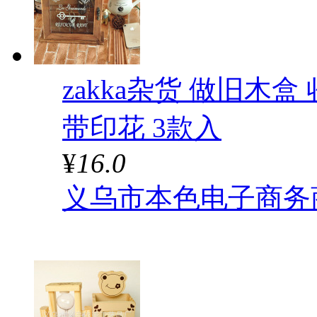
zakka杂货 做旧木
带印花 3款入
¥
16.0
义乌市本色电子商务