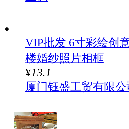
VIP批发 6寸彩绘
楼婚纱照片相框
¥
13.1
厦门钰盛工贸有限公