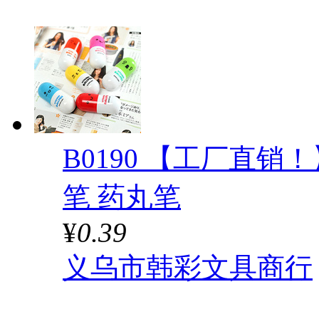
B0190 【工厂直
笔 药丸笔
¥
0.39
义乌市韩彩文具商行