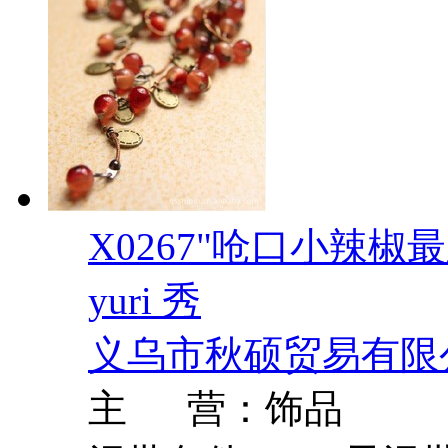
X0267"呛口小辣椒
yuri 秀
义乌市秋硕贸易有限
主 营：饰品