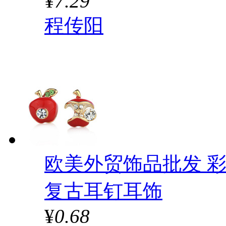
¥
7.29
程传阳
欧美外贸饰品批发 
复古耳钉耳饰
¥
0.68