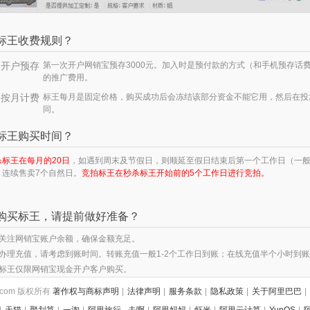
标王收费规则？
、开户预存
第一次开户网销宝预存3000元。加入时是预付款的方式（和手机预存话
的推广费用。
、按月计费
标王每月是固定价格，购买成功后会冻结该部分资金不能它用，然后在投
同。
标王购买时间？
杀标王在每月的20日
，如遇到周末及节假日，则顺延至假日结束后第一个工作日（一般为
，连续售卖7个自然日。
竞拍标王在秒杀标王开始前的5个工作日进行竞拍。
购买标王，请提前做好准备？
、关注网销宝账户余额，确保金额充足。
、办理充值，请考虑到账时间。转账充值一般1-2个工作日到账；在线充值半个小时到
、标王仅限网销宝现金开户客户购买。
88.com 版权所有
著作权与商标声明
|
法律声明
|
服务条款
|
隐私政策
|
关于阿里巴巴
|