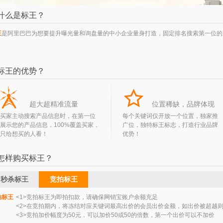
什么是标王？
王
是阿里巴巴为想要提升曝光量和询盘量的中小企业量身打造，固定排名搜索第一位的
标王的优势？
超大超精准流量
位置稀缺，品牌体现
买家主动搜索产品信息时，在第一位
每个关键词仅开放一个位置，独家推
展示您的产品信息，100%覆盖买家，
广位，独特标王标志，打造行业品牌
只给想买的人看！
优势！
怎样购买标王？
秒杀标王
竞拍标王
拍标王
<1>竞拍标王为即拍扣款，请确保网销宝账户余额充足
<2>在竞拍期内，将冻结对应关键词最高出价的会员出价金额，如出价被超越
<3>竞拍加价幅度为50元，可以加价50或50的倍数，第一个出价可以不加价