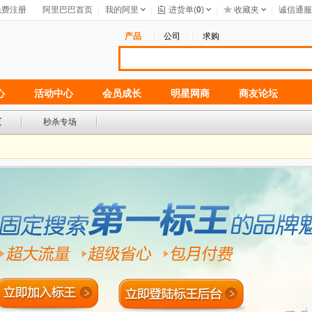
免费注册
阿里巴巴首页
我的阿里
进货单(
0
)
收藏夹
诚信通服
产品
公司
求购
心
活动中心
会员成长
明星网商
商友论坛
页
秒杀专场