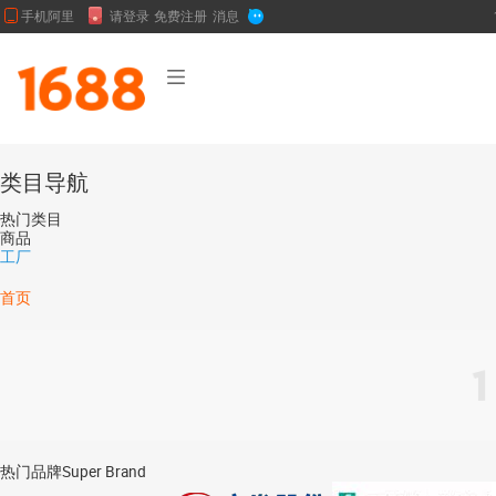
类目导航
热门类目
商品
工厂
首页
热门品牌
Super Brand