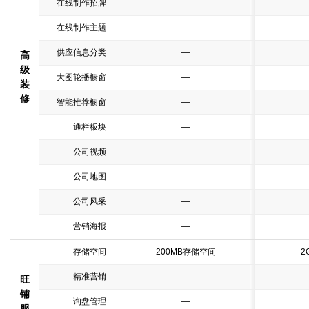
在线制作招牌
—
在线制作主题
—
供应信息分类
—
高
级
大图轮播橱窗
—
装
修
智能推荐橱窗
—
通栏板块
—
公司视频
—
公司地图
—
公司风采
—
营销海报
—
存储空间
200MB存储空间
2
精准营销
—
旺
铺
询盘管理
—
服