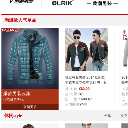
淘爆款人气单品
批发韩版男装 2014秋新款
20
男式夹克立领夹克衫 男士休
领夹
闲外套夹克男
克爆
批 发 价 :
¥
62.00
批 发
爆款男装云集
起 批 量 :
3
件
起 批
已 售 :
16003
件
已 
让你进货无忧
人均采购:
24
件
人均
采购更多
休闲style
合体
夹克