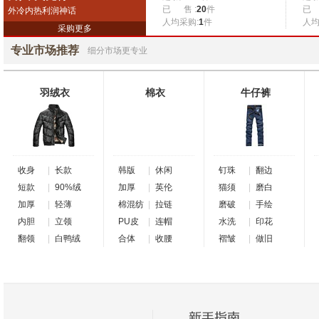
已 售 :
20
件
已 
外冷内热利润神话
人均采购:
1
件
人均
采购更多
专业市场推荐
细分市场更专业
羽绒衣
棉衣
牛仔裤
收身
|
长款
韩版
|
休闲
钉珠
|
翻边
短款
|
90%绒
加厚
|
英伦
猫须
|
磨白
加厚
|
轻薄
棉混纺
|
拉链
磨破
|
手绘
内胆
|
立领
PU皮
|
连帽
水洗
|
印花
翻领
|
白鸭绒
合体
|
收腰
褶皱
|
做旧