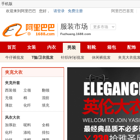
手机版
欢迎来到阿里巴巴
您好，
请登录
免费注册
阿里巴巴首页
服装市场
更多市场
Fuzhuang.1688.com
首页
女装
内衣
鞋靴
箱包
配饰
男装
牛仔裤批发
T恤/卫衣批发
针织/衬衫批发
休闲裤批发
夹克大衣批
夹克大衣
夹克外套
西装领
立领
翻领
无领
棉
混纺
薄款
化纤
填充
风衣大衣
加厚款
呢料
全棉
化纤
涤纶
排扣