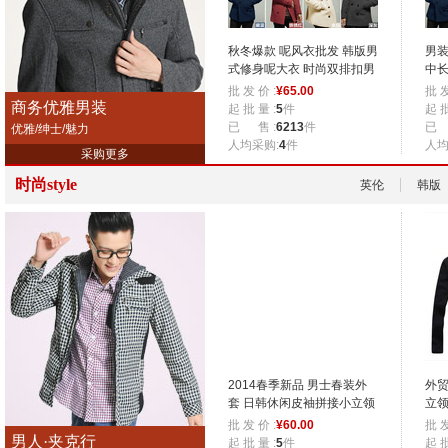
秋冬爆款 呢风衣批发 韩版男
男装
式修身呢大衣 时尚双排扣男
中
款大衣
衣 
批 发 价 :
¥
65.00
批 发
商务优雅男装
起 批 量 :
5
件
起 批
已 售 :
6213
件
已 
优雅/绅士/魅力
人均采购:
4
件
人均
采购更多
时尚style
英伦
韩版
2014春季新品 男士春装外
外贸
套 日韩休闲皮袖拼接小立领
立领
夹克衫71701
时
批 发 价 :
¥
60.00
批 发
男人·夹克行
起 批 量 :
5
件
起 批