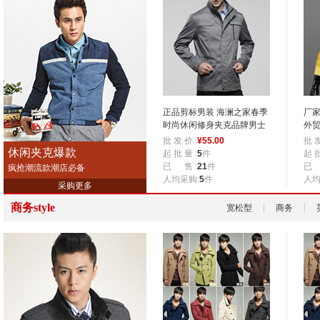
正品剪标男装 海澜之家春季
厂家
时尚休闲修身夹克品牌男士
外贸
外套
薄
批 发 价 :
¥
55.00
批 发
休闲夹克爆款
起 批 量 :
5
件
起 批
已 售 :
21
件
已 
疯抢潮流款潮店必备
人均采购:
5
件
人均
采购更多
商务style
宽松型
商务