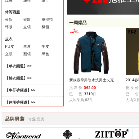
拉链
连帽
腰带
休闲西服
长款
短款
单排扣
一周爆品
韩版
立领
翻领
皮衣
PU皮
羊皮
牛皮
立领
翻领
黑色
【单衣频道】>>
【棉衣频道】>>
 韩版
涂方2014新款春装开衫卫衣
新款春季男装水洗男士夹克
2014
批 发 价 :
¥
81.00
批 发 价 :
¥
62.00
批 发 价 
 厂家
男韩版潮流春秋男士外套学
潮男薄款时尚夹克衫 pu皮拼
男士外
【牛仔裤频道】>>
已 售 :
2477
件
已 售 :
3319
件
已 售 
生外衣服男装
接男式外套
翻领开
人均采购:
103
件
人均采购:
62
件
人均采购
【休闲裤频道】>>
品牌男装
专业|品质