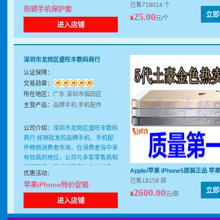
至欧美市场。公司以生产优质产品为
已售718014 个
热销手机保护套
主，一直秉承质量第一，服务第一，
立即
25.00
¥
元/个
速度第一的三个第一为目标。 本公
进入店铺
司主要经营手机外壳、手机皮套、双
色保护套等产品，适用品牌包括苹果
（iphone）、三星、ipad、华硕、
深圳市龙岗区盛旺丰数码商行
谷歌、微软、亚马逊、宏基等。本公
司一直致力于开发新产品，新设计，
认证保障：
新思路。具有产品质量好，有特点及
交易勋章：
有优势。拥有完整、科学的质量管理
所在地区：
广东 深圳市福田区
体系。深圳市好点通讯配件科技有限
主营产品：
品牌手机;手机配件
公司的诚信、实力和产品质量获得业
界的认可。产品除了内销至全国各
公司介绍：
深圳市龙岗区盛旺丰数码
外，还外销至其它国家包括美国，加
商行 经销批发的品牌手机、手机配
拿大，英国，俄罗斯，非洲及中东等
件畅销消费者市场，在消费者当中享
国家和地区。公司以诚信为基本，价
有较高的地位，公司与多家零售商和
格合理公道并且保证质量。随时欢迎
代理商建立了长期稳定的合作关系。
新老客户参观惠顾本公司。
Apple/苹果 iPhone5原装正品
优惠活动：
深圳市龙岗区盛旺丰数码商行经销的
已售18158 部
苹果iPhone特价促销
品牌手机、手机配件品种齐全、价格
立即
2600.00
¥
元/部
合理。深圳市龙岗区盛旺丰数码商行
进入店铺
实力雄厚，重信用、守合同、保证产
品质量，以多品种经营特色和薄利多