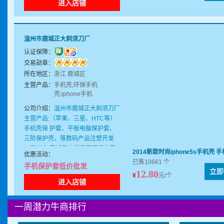
进入店铺
温州市鹿城正大剃须刀厂
认证保障：
交易勋章：
所在地区：
浙江 鹿城区
主营产品：
手机壳;环保手机
壳;iphone手机
壳;iphone5S手机壳;新款
公司介绍：
温州市鹿城正大剃须刀厂
手机壳;韩国手机壳;手机
主营产品:（苹果、三星、HTC等）
壳水钻;手机壳镶钻;手机
手机壳保 护套、平板电脑保护套、
保护壳;苹果手机壳;4S手
三防保护壳，等数码产品注塑开发
机壳;手机壳保护套;苹果
5S手机壳;三星手机壳;三
。温州市 鹿城正大剃须刀厂拥有完
2014新款时尚iphone5s手机壳
优惠活动：
星水钻手机壳;贴钻手机
整、科学的质量管理体系。温州市鹿
已售10661 个
手机保护套低价批发
壳;透明水钻手机壳;手机
城正大 剃须刀厂的诚信、实力和产
立即
12.80
壳批发;糖衣手机壳;金属
¥
元/个
品质量获得业界的认可。 公司自成
进入店铺
马手机壳
立伊始，秉承“努力创新、科学管
理、独到经营”的经营理 念，一直致
一周潜力牛商排行
力于高新技术的应用、研究与开发，
依靠自身强大的技术 实力和多年丰