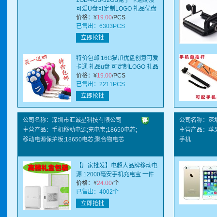
1GB-4GB-32GB兔子 卡通动漫
可爱U盘可定制LOGO 礼品优盘
特价包邮
价格：
¥
19.00
/PCS
已售出：6303PCS
立即抢批
特价包邮 16G猫爪优盘创意可爱
卡通 礼品u盘 可定制LOGO 礼品
优盘
价格：
¥
19.00
/PCS
已售出：2211PCS
立即抢批
公司名称：深圳市汇诚星科技有限公司
主营产品：手机移动电源;充电宝;18650电芯;
主营产品：苹果
移动电源保护板;18650电芯;聚合物电芯
手机
【厂家批发】电超人品牌移动电
源 12000毫安手机充电宝 一件
代发
价格：
¥
24.00
/个
已售出：4002个
立即抢批