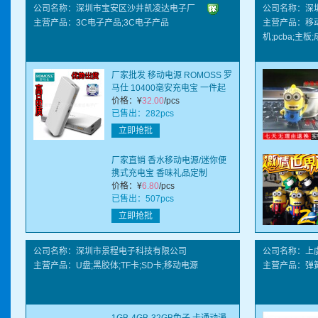
富的经营经验。我们将坚持不断创
公司名称：深圳市宝安区沙井凯凌达电子厂
公司名称：深
新，以提供最优质的 产品来回报客
主营产品：3C电子产品;3C电子产品
主营产品：移动
户的支持。欢迎各界朋友参观、指导
机;pcba;主板
和业务洽谈。
厂家批发 移动电源 ROMOSS 罗
马仕 10400毫安充电宝 一件起
批
价格：
¥
32.00
/pcs
已售出：282pcs
立即抢批
厂家直销 香水移动电源/迷你便
携式充电宝 香味礼品定制
2600mAh
价格：
¥
6.80
/pcs
已售出：507pcs
立即抢批
公司名称：深圳市景程电子科技有限公司
公司名称：上
主营产品：U盘;黑胶体;TF卡;SD卡;移动电源
主营产品：弹