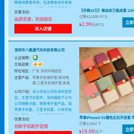
畅销消费者市场，在消费者当中享有
较高的地位，公司与多家零售商和代
【月销10万】蚕丝纹万能皮套 10
优惠活动：
理商建立了长期稳定的合作关系。深
已售411006 PCS
品质货源，利润保证
圳市优品儿皮具有限公司经销的手机
立即
2.90
¥
元/PCS
皮套、平板皮套、手机壳、手机万能
进入店铺
皮套、文件包品种齐全、价格合理。
深圳市优品儿皮具有限公司实力雄
厚，重信用、守合同、保证产品质
深圳市八路通汽车科技有限公司
量，以多品种经营特色和薄利多销的
原则，赢得了广大客户的信任。
认证保障：
交易勋章：
所在地区：
广东 深圳市福田区
主营产品：
苹果手机保护套;移动电
源;三星手机保护套;各类
国产手机保护套;HTC手
公司介绍：
本公司总公司在深圳宝安
机保护套
区，主营汽车配件，深圳福田下沙为
公司销售分部，销售电子类产品，如
苹果手机套，三星手机套，小米手机
套，苹果IPAD 保护套等各类通信产
苹果iPhone5 5S撞色左右开皮套
优惠活动：
品保护壳，数据线，移动电源等
已售12664 个
创新手机配件促销
立即
18.00
¥
元/个