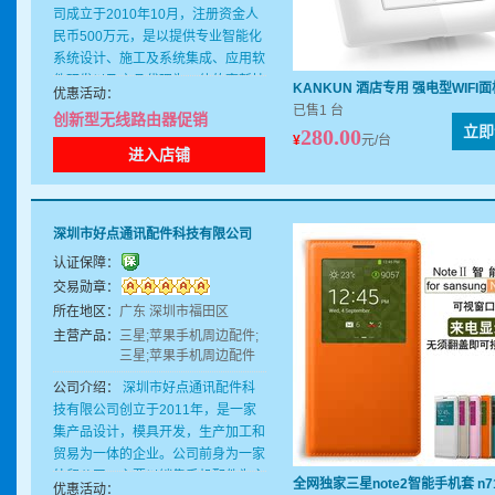
司成立于2010年10月，注册资金人
民币500万元，是以提供专业智能化
系统设计、施工及系统集成、应用软
件研发以及产品代理为一体的高新技
KANKUN 酒店专用 强电型WIFI
优惠活动：
术企业以专业的智能化系统设计、施
已售1 台
创新型无线路由器促销
工、系统集成能力和高效的项目管理
立即
280.00
¥
元/台
能力作为企业核心价值目标，杭州坎
进入店铺
坤信息技术有限公司通过为客户提供
优质的产品及务，来满足各层次用户
的需求。 公司的质量方针是：精心
深圳市好点通讯配件科技有限公司
设计、规范施工、追求卓越、持续改
进、以优良的品质和完善的服务，给
认证保障：
顾客最大的满足及信任。 杭州坎坤
交易勋章：
信息技术有限公司竭诚打造精品工
所在地区：
广东 深圳市福田区
程，为用户提供完善的服务是我司的
主营产品：
三星;苹果手机周边配件;
一贯宗旨，公司始终秉承“用精湛的
三星;苹果手机周边配件
技术为您护航，以真诚的服务伴您发
公司介绍：
深圳市好点通讯配件科
展的服务理念，始终坚持“专注于您
技有限公司创立于2011年，是一家
的需求”为原则。因为有您， 才显专
集产品设计，模具开发，生产加工和
业， 我们承诺：“给我们一次服务的
贸易为一体的企业。公司前身为一家
机会，将回报您一个优质的精品”。
外贸公司，主要以销售手机配件为主
全网独家三星note2智能手机套 
优惠活动：