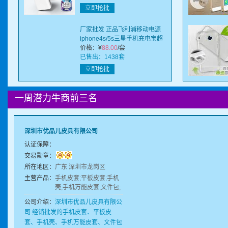
立即抢批
厂家批发 正品飞利浦移动电源
iphone4s/5s三星手机充电宝超
薄
价格：
¥
88.00
/套
已售出：1438套
立即抢批
一周潜力牛商前三名
深圳市优品儿皮具有限公司
认证保障：
交易勋章：
所在地区：
广东 深圳市龙岗区
主营产品：
手机皮套;平板皮套;手机
壳;手机万能皮套;文件包;
手机保护套;万能皮套;通
公司介绍：
深圳市优品儿皮具有限公
用皮套;定制皮套;diy皮套
司 经销批发的手机皮套、平板皮
套、手机壳、手机万能皮套、文件包