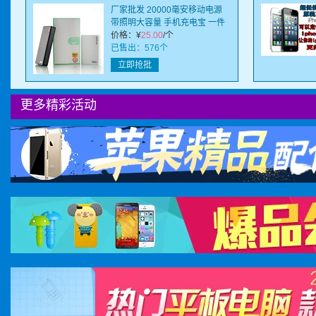
厂家批发 20000毫安移动电源
带照明大容量 手机充电宝 一件
代发
价格：
¥
25.00
/个
已售出：576个
立即抢批
更多精彩活动