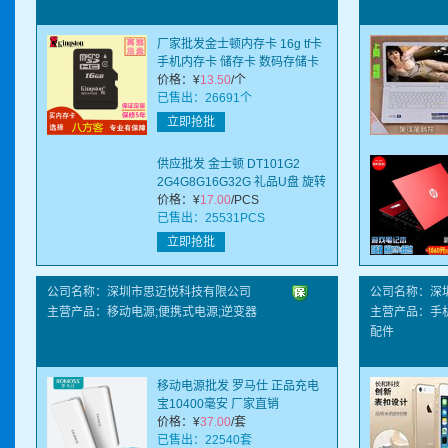
厂家批发金士顿内存卡 16g tf卡
手机内存卡 储存卡 数码存储卡
价格：
¥
13.50
/个
已售出：26691个
立即抢批
供应批发 金士顿 DT101G2
2G4G8G16G32G 礼品U盘 旋转
U盘 高速usb
价格：
¥
17.00
/PCS
已售出：25531PCS
立即抢批
公司名称：深圳市思迈悦科技有限公司
公司名称：深
主营产品：移动电源;便携式电源;逆变器
主营产品：手机
配件
移动电源批发 罗马仕 正品充电
宝10400毫安 厂家直销
价格：
¥
37.00
/套
已售出：22540套