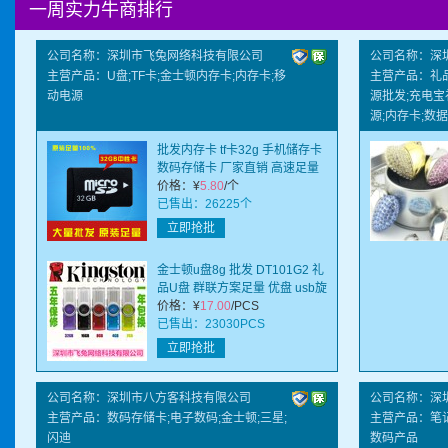
一周实力牛商排行
销的原则，赢得了广大客户的信任。
公司名称：深圳市飞兔网络科技有限公司
公司名称：深
主营产品：U盘;TF卡;金士顿内存卡;内存卡;移
主营产品：礼品
动电源
源批发;充电宝
源;内存卡;数据
批发内存卡 tf卡32g 手机储存卡
数码存储卡 厂家直销 高速足量
价格：
¥
5.80
/个
已售出：26225个
立即抢批
金士顿u盘8g 批发 DT101G2 礼
品U盘 群联方案足量 优盘 usb旋
转
价格：
¥
17.00
/PCS
已售出：23030PCS
立即抢批
公司名称：深圳市八方客科技有限公司
公司名称：深
主营产品：数码存储卡;电子数码;金士顿;三星;
主营产品：笔记
闪迪
数码产品