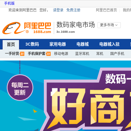
手机版
欢迎来到阿里巴巴
您好，
请登录
免费注册
阿里巴巴首页
我的
数码家电市场
更多市场
3c.1688.com
3C数码
家用电器
电器城
电器城入驻
首页
一手好货
手机保护套
移动电源
蓝牙耳机
耳机
国产手机
加湿器