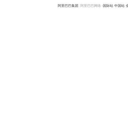
阿里巴巴集团
:
阿里巴巴网络 -
国际站
中国站