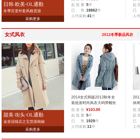
日韩·欧美·OL通勤
起 批 量 :
5
件
起 批
已 售 :
18862
件
已 
冬季百变外套风格货源
人均采购:
41
件
人均
采购更多
女式风衣
2012冬季新品风衣
2014女式韩版2013秋冬女
20
装批发时尚风衣大码带帽长
休
款新款休闲外套
风
批 发 价 :
¥
103.00
批 发
甜美·街头·OL通勤
起 批 量 :
5
件
起 批
已 售 :
1929
件
已 
金皇冠镇店之宝货源揭秘
人均采购:
11
件
人均
采购更多