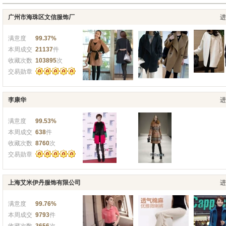
广州市海珠区文信服饰厂
进
满意度
99.37%
本周成交
21137
件
收藏次数
103895
次
交易勋章
李康华
进
满意度
99.53%
本周成交
638
件
收藏次数
8760
次
交易勋章
上海艾米伊丹服饰有限公司
进
满意度
99.76%
本周成交
9793
件