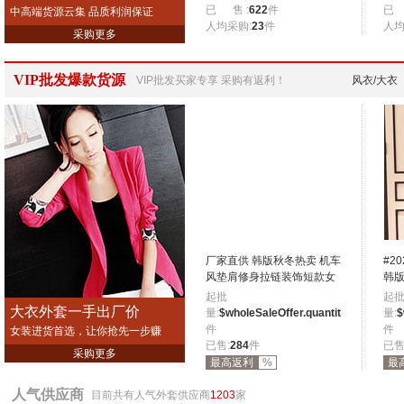
已 售 :
622
件
已 
中高端货源云集 品质利润保证
人均采购:
23
件
人均
采购更多
VIP批发爆款货源
VIP批发买家专享 采购有返利！
风衣/大衣
厂家直供 韩版秋冬热卖 机车
#2
风垫肩修身拉链装饰短款女
韩
式夹克
小
起批
起
大衣外套一手出厂价
量:
$wholeSaleOffer.quantityBegin
量:
$
件
件
女装进货首选，让你抢先一步赚
已售:
284
件
已售
钱！
采购更多
最高返利
%
最
人气供应商
目前共有人气外套供应商
1203
家