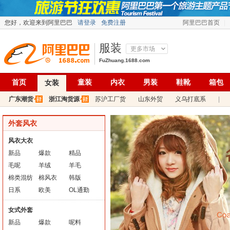
您好，
欢迎来到阿里巴巴
请登录
免费注册
阿里巴巴首页
服装
更多市场
FuZhuang.1688.com
首页
童装
内衣
男装
鞋靴
箱包
女装
广东潮货
浙江淘货源
苏沪工厂货
山东外贸
义乌打底系
|
外套风衣
风衣大衣
新品
爆款
精品
毛呢
羊绒
羊毛
棉类混纺
棉风衣
韩版
日系
欧美
OL通勤
女式外套
新品
爆款
呢料