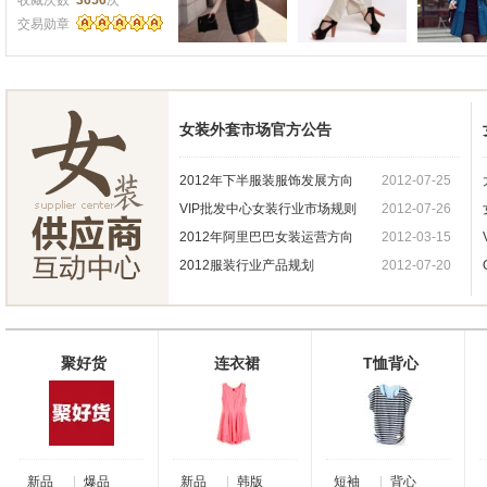
收藏次数
3656
次
交易勋章
女装外套市场官方公告
2012年下半服装服饰发展方向
2012-07-25
VIP批发中心女装行业市场规则
2012-07-26
2012年阿里巴巴女装运营方向
2012-03-15
2012服装行业产品规划
2012-07-20
聚好货
连衣裙
T恤背心
新品
|
爆品
新品
|
韩版
短袖
|
背心