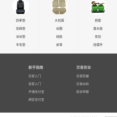
四季垫
大包围
把套
亚麻垫
丝圈
香水座
冰丝垫
硅胶
炭包
羊毛垫
皮革
挂摆件
新手指南
交易安全
买家入门
买家防骗
卖家入门
交易纠纷
开通支付宝
投诉举报
绑定支付宝