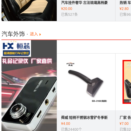
汽车挂件奢华 古法琉璃高档豪
热销 
华葫芦水晶汽车挂饰汽车内饰品
¥
20.00
桶、汽
¥
2.80
B009
已售527条
色 修改
已售96
汽车外饰
·
进入
舜威 短柄不锈钢冰雪铲冬季新
厂家 
品热卖 冬季汽车除雪好帮手
¥
4.00
专用 
¥
7.00
SD-3103
已售24400个
IX35
已售32