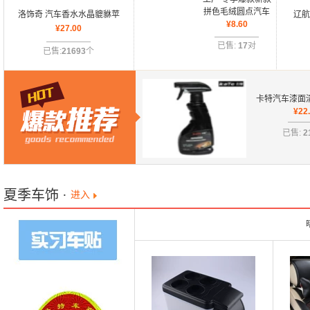
拼色毛绒圆点汽车
洛饰奇 汽车香水水晶貔貅苹
辽航
头枕 保暖头枕62-
¥
8.60
果 车载高档摆件香水座 汽车
¥
27.00
音倒
2A\3032
内饰用品
已售:
17
对
已售:
21693
个
卡特汽车漆面
虫胶去除剂 
¥
22
品K
已售:
2
夏季车饰
·
进入