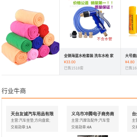
全铜海蓝水枪套装 洗车水枪 家
大号鹿
车两用高压水枪 户外汽车用品
¥
33.00
洗车巾
¥
4.80
批发
已售1518套
已售16
行业牛商
天台友诚汽车用品有限
义乌市冲腾电子商务商
台
公司
行
限
主营:汽车坐垫;方向盘套;
主营:汽摩及配件;汽车雪
主
头枕腰靠
交易勋章:
1A
铲;汽车安全锤;汽车充气
交易勋章:
4A
向
交
泵;汽车吸尘器;汽车太阳挡
品