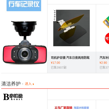
司机护目镜 汽车日夜两用防眩
汽车补
镜 车载夜视镜 护眼宝 391g
¥
17.00
车摩托
¥
2.90
已售3907副
发
已售37
清洁养护
·
进入