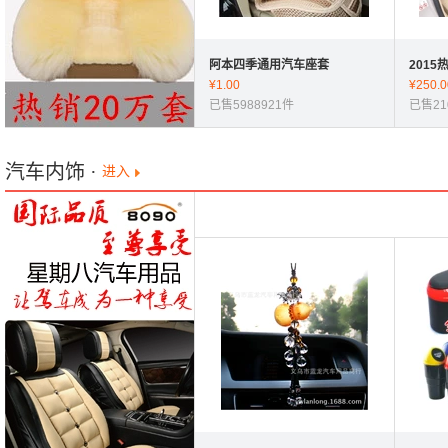
阿本四季通用汽车座套
201
¥
1.00
用坐垫
¥
250.0
已售5988921件
批
已售21
汽车内饰
·
进入