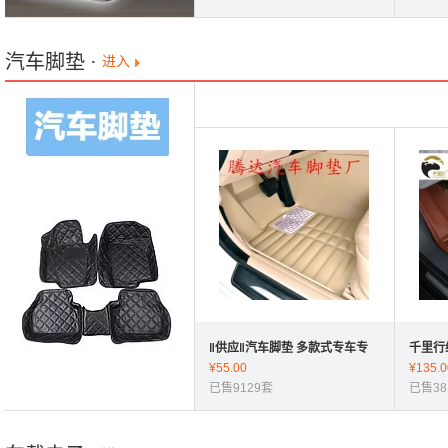
汽车脚垫
·
进入
‖供应‖汽车脚垫 多款式专车专
千里行
用3D全覆盖包围耐磨压痕皮革
¥
55.00
全包围
¥
135.0
脚垫
已售9129套
已售38