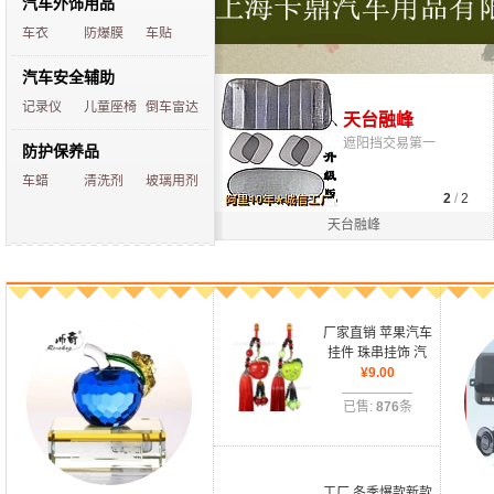
汽车外饰用品
车衣
防爆膜
车贴
汽车安全辅助
记录仪
儿童座椅
倒车雷达
天台意瑞
天台融峰
腰靠交易领先
遮阳挡交易第一
防护保养品
车蜡
清洗剂
玻璃用剂
2
/
2
天台融峰
厂家直销 苹果汽车
挂件 珠串挂饰 汽
车用品 车饰 冬季
¥
9.00
车用品
已售:
876
条
工厂 冬季爆款新款