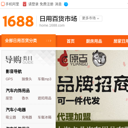
日用百货市场
更多市场
home.1688.com
全部日用百货分类
首页
厨房用品
居家日
影音导航
GPS
摄像头
车载mp3
汽车内饰用品
座垫
香水
遮阳用品
汽车小电器
吸尘器
充电器
车载冰箱