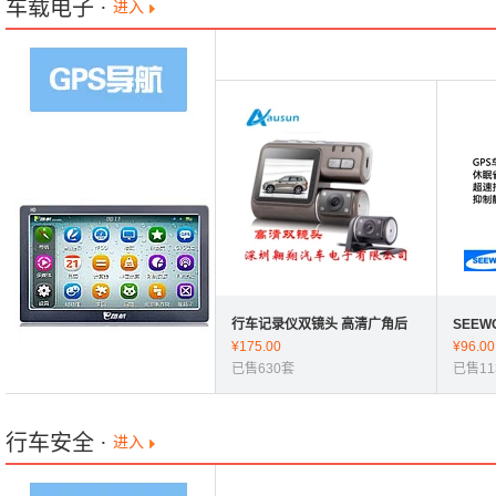
车载电子
·
进入
行车记录仪双镜头 高清广角后
SEEW
视夜视监控行车记录仪I1000工
¥
175.00
盗追踪
¥
96.00
厂批发
已售630套
车定位
已售11
行车安全
·
进入