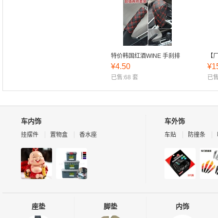
遮阳板;汽车车载转换器;龟
车
牌;保赐利;车载竹炭包;汽
车腰靠；头枕;汽车遮阳档;
汽车灭火装置;擦车毛巾;汽
车挂件；摆件;汽车方向盘
特价韩国红酒WINE 手刹排
【
套;汽车脚垫
¥
4.50
¥
1
挡套 车饰自动手动档把套 汽
布
车内饰套装
已售:68 套
座
已售
车内饰
车外饰
挂摆件
置物盒
香水座
车贴
防撞条
座垫
脚垫
内饰