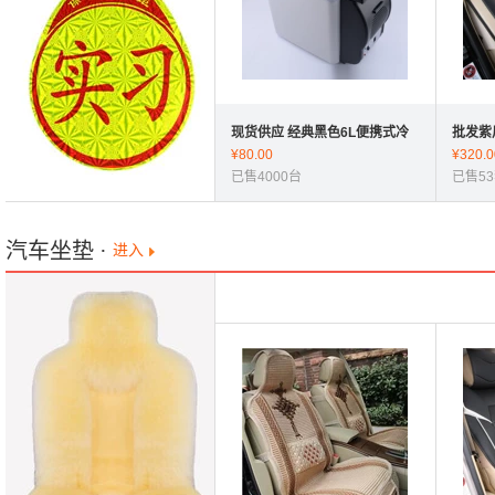
现货供应 经典黑色6L便携式冷
批发紫
暖箱 汽冷热车载冰箱 汽车专用
¥
80.00
通用座
¥
320.0
已售4000台
范CRV
已售5
汽车坐垫
·
进入