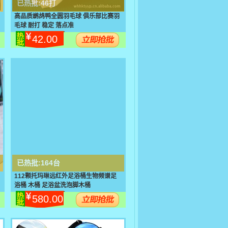
已热批:
46打
高品质鹚鸪鸭全圆羽毛球 俱乐部比赛羽
毛球 耐打 稳定 落点准
42.00
已热批:
164台
112颗托玛琳远红外足浴桶生物频谱足
浴桶 木桶 足浴盆洗泡脚木桶
580.00