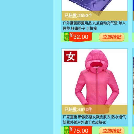
已热批:
2550个
户外露营野营用品 九点自动充气垫 单人
睡垫 帐篷垫子 可拼接
32.00
已热批:
6973件
厂家直销 新款防皱女款皮肤衣 防水透气
防紫外线户外速干女皮肤衣
75.00