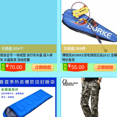
已热批:
834个
已热批:
509件
现含证书 一体成型 自行车头盔 成人单
博锐克/BORKE羽毛球拍正品2012 全碳
车 头盔批发 活动优惠
特价批发
70.00
55.00