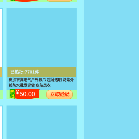
已热批:
7701件
皮肤衣高透气户外狼爪 超薄透明 防紫外
线防水批发定做 皮肤风衣
50.00