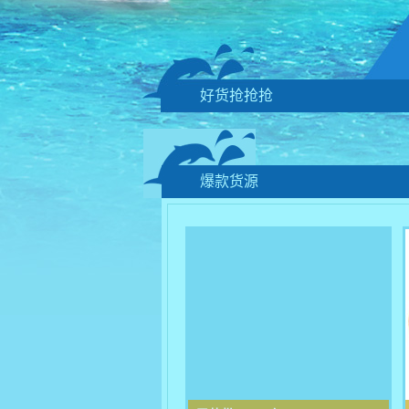
好货抢抢抢
爆款货源