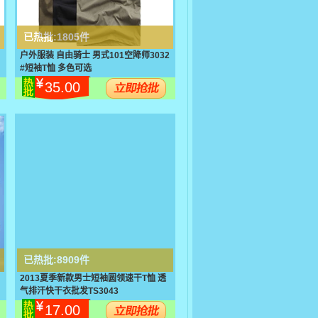
已热批:
1805件
户外服装 自由骑士 男式101空降师3032
#短袖T恤 多色可选
35.00
已热批:
8909件
2013夏季新款男士短袖圆领速干T恤 透
气排汗快干衣批发TS3043
17.00