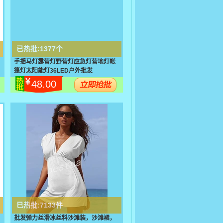
已热批:
1377个
手摇马灯露营灯野营灯应急灯营地灯帐
篷灯太阳能灯36LED户外批发
48.00
已热批:
7133件
批发弹力丝滑冰丝料沙滩装，沙滩裙，