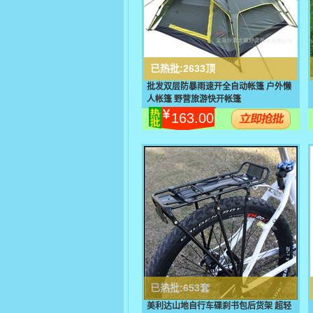
已热批:
2633顶
批发双层防暴雨速开全自动帐篷 户外懒
人帐篷 野营旅游快开帐篷
163.00
已热批:
653套
美利达山地自行车碟刹书包后货架 超轻