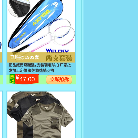
已热批:
1903套
正品威而奇碳铝2支装羽毛球拍 厂家批
发加工定做 聚划算热销羽拍
47.00