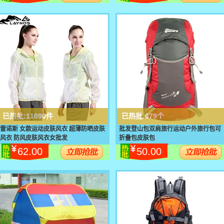
已热批:
11090件
已热批:
679个
雷诺斯 女款运动皮肤风衣 超薄防晒皮肤
批发登山包双肩旅行运动户外旅行包可
风衣 防风皮肤风衣女批发
折叠包皮肤包
62.00
50.00