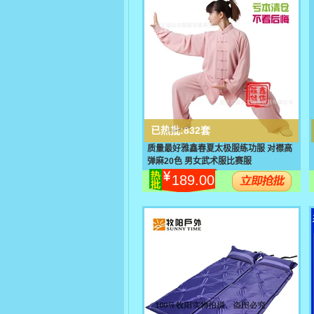
已热批:
832套
质量最好雅鑫春夏太极服练功服 对襟高
弹麻20色 男女武术服比赛服
189.00