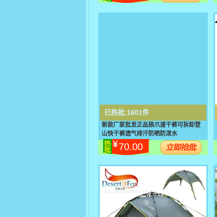
已热批:
1601件
新款厂家批发正品狼爪速干裤可拆卸登
山快干裤透气排汗防晒防泼水
70.00