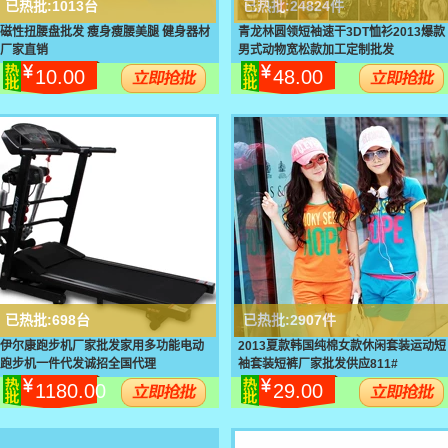
已热批:
1013台
已热批:
24824件
磁性扭腰盘批发 瘦身瘦腰美腿 健身器材
青龙林圆领短袖速干3DT恤衫2013爆款
厂家直销
男式动物宽松款加工定制批发
10.00
48.00
已热批:
698台
已热批:
2907件
伊尔康跑步机厂家批发家用多功能电动
2013夏款韩国纯棉女款休闲套装运动短
跑步机一件代发诚招全国代理
袖套装短裤厂家批发供应811#
1180.00
29.00