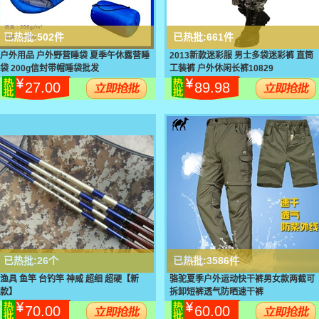
已热批:
502件
已热批:
661件
户外用品 户外野营睡袋 夏季午休露营睡
2013新款迷彩服 男士多袋迷彩裤 直筒
袋 200g信封带帽睡袋批发
工装裤 户外休闲长裤10829
27.00
89.98
已热批:
26个
已热批:
3586件
渔具 鱼竿 台钓竿 神威 超细 超硬【新
骆驼夏季户外运动快干裤男女款两截可
款】
拆卸短裤透气防晒速干裤
70.00
60.00