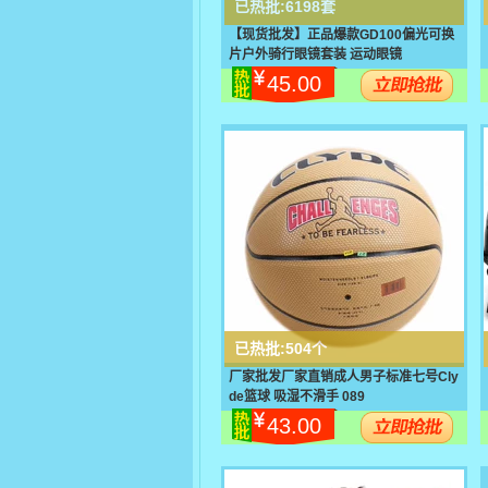
已热批:
6198套
【现货批发】正品爆款GD100偏光可换
片户外骑行眼镜套装 运动眼镜
45.00
已热批:
504个
厂家批发厂家直销成人男子标准七号Cly
de篮球 吸湿不滑手 089
43.00