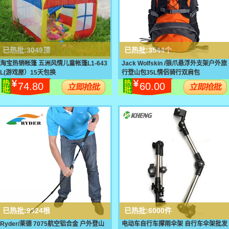
已热批:
3049顶
已热批:
3544个
淘宝热销帐篷 五洲风情儿童帐篷L1-643
Jack Wolfskin /狼爪悬浮外支架户外旅
L(游戏屋）15天包换
行登山包35L情侣骑行双肩包
74.80
60.00
已热批:
9324根
已热批:
6000件
Ryder/莱德 7075航空铝合金 户外登山
电动车自行车撑雨伞架 自行车伞架批发