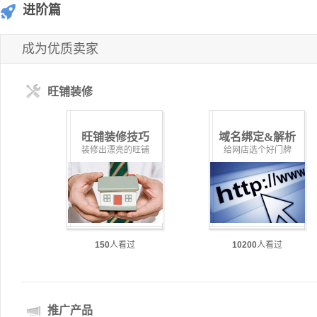
进阶篇
成为优质卖家
旺铺装修
旺铺装修技巧
域名绑定&解析
装修出漂亮的旺铺
给网店选个好门牌
150
人看过
10200
人看过
推广产品