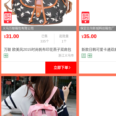
义乌万联箱包有限公司
服务能力
保定白沟新城韩创箱包厂
31.00
35.00
¥
已售
起批量
¥
335个
1个
万联 欧美风2015时尚帆布印花燕子双肩包
新款日韩可爱卡通双
休闲背包外贸网络批发
物背包中学生书包女
浙江义乌市
立即下单