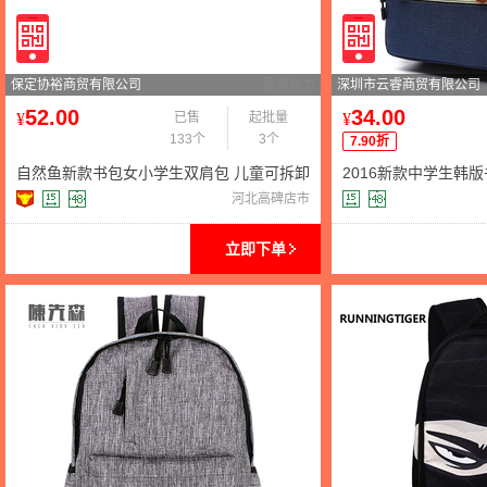
保定协裕商贸有限公司
服务能力
深圳市云睿商贸有限公司
52.00
34.00
¥
已售
起批量
¥
133个
3个
7.90折
自然鱼新款书包女小学生双肩包 儿童可拆卸
2016新款中学生韩
拉杆书包卡通韩版
包男士牛津布商务
河北高碑店市
立即下单