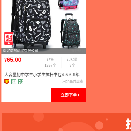
保定协裕商贸有限公司
服务能力
65.00
¥
已售
起批量
1297个
3个
大容量初中学生小学生拉杆书包4-5-6-9年
级男女孩手拉箱三轮爬楼
河北高碑店市
立即下单