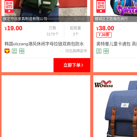
保定夺目皮具制造有限公司
服务能力
鲤城区艺胜箱包商行
19.00
38.00
¥
已售
起批量
¥
3170个
3个
7.30折
韩国ulzzang港风休闲字母拉链双肩包防水
奥特曼儿童卡通包 高
轻便学院风书包男女通用
美热销耐用双肩背包
河北高碑店市
立即下单