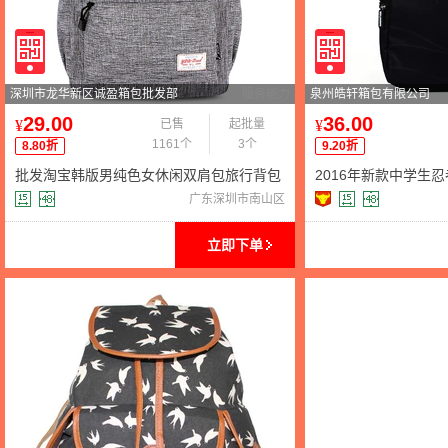
深圳市龙华新区诚盈箱包批发部
服务能力
泉州皓轩箱包有限公司
29.00
36.00
¥
已售
起批量
¥
1161个
3个
8.80折
9.20折
批发淘宝韩版男纯色女休闲双肩包旅行背包
2016年新款中学生
中学生大号书包一件代发
生书包运动男包原宿
广东深圳市南山区
立即下单