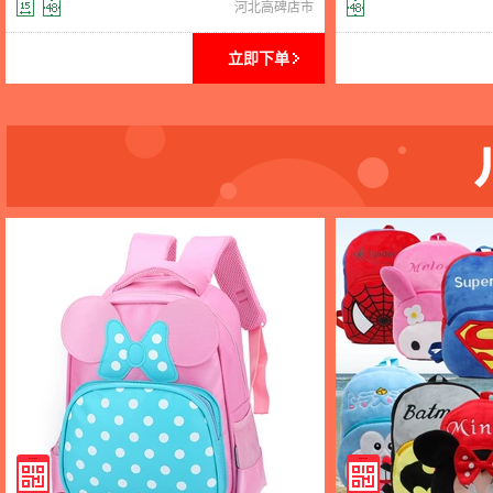
减负透气儿童书包学生书包
壳包小背包带防走失
河北高碑店市
立即下单