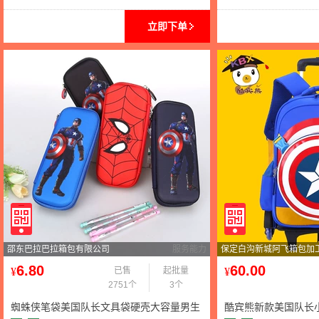
立即下单
邵东巴拉巴拉箱包有限公司
服务能力
保定白沟新城阿飞箱包加
6.80
60.00
¥
已售
起批量
¥
2751个
3个
蜘蛛侠笔袋美国队长文具袋硬壳大容量男生
酷宾熊新款美国队长小