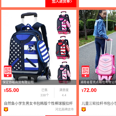
加入进货单
保定协裕商贸有限公司
服务能力
湖南省星亮点箱包有限公
55.00
72.00
¥
已售
满意度
¥
338个
4.4
自然鱼小学生男女书包韩版个性棒球服拉杆
儿童三轮拉杆书包小学
书包6-12周岁1-5年级
1-3-5年级六轮中学生
河北高碑店市