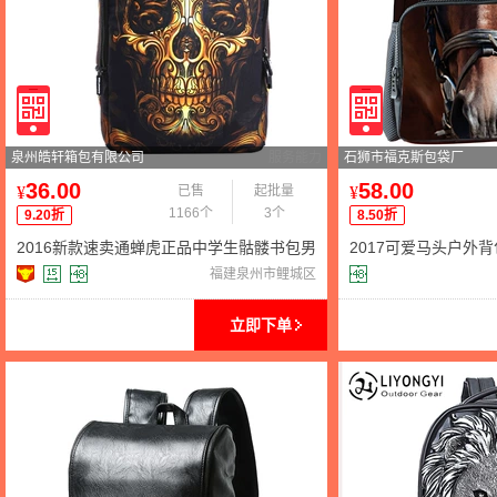
泉州皓轩箱包有限公司
服务能力
石狮市福克斯包袋厂
36.00
58.00
¥
已售
起批量
¥
1166个
3个
9.20折
8.50折
2016新款速卖通蝉虎正品中学生骷髅书包男
2017可爱马头户外背
潮流背包旅行包双肩包
书包 学生毛毡包
福建泉州市鲤城区
立即下单