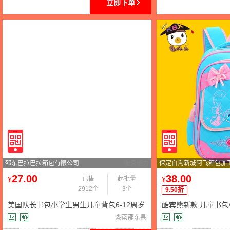
立即下单
邵东巴拉巴拉箱包有限公司
服务能力
保定白沟新城阿飞箱包加
27.00
38.00
¥
已售
起批量
¥
2912个
3个
9.50折
美国队长书包小学生男生儿童背包6-12周岁
酷宾熊新款 儿童书包小
1-3-6年级护脊双肩包
可爱女孩减负双肩包
湖南邵东县