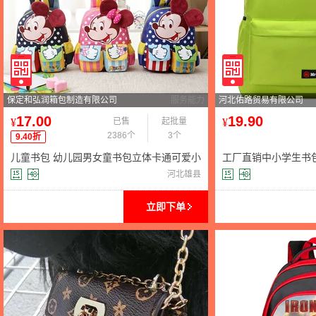
保定和弘润箱包制造有限公司
服务能力
河北佑路贸易有限公司
17.00
19.90
¥
已售
起批量
¥
2386个
3个
9.40折
儿童书包 幼儿园男女童书包立体卡通可爱小
工厂直销中小学生书
班宝宝双肩背包1-3-6岁
包批发儿童背包印字lo
河北雄县
立即下单