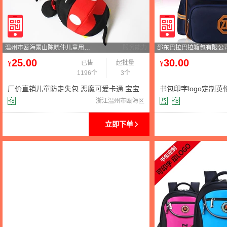
温州市瓯海景山陈晓仲儿童用品网店
服务能力
邵东巴拉巴拉箱包有限公
25.00
30.00
¥
已售
起批量
¥
1196个
3个
厂价直销儿童防走失包 恶魔可爱卡通 宝宝
书包印字logo定制
小书包男女幼儿双肩包
包男女童减负背包订
浙江温州市瓯海区
立即下单