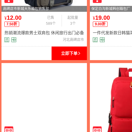
高碑店市新城大乐箱包销售部
服务能力
保定白沟新城韩创箱包厂
12.00
19.00
¥
已售
起批量
¥
589个
3个
7.50折
9.00折
热销潮流爆款男士双肩包 休闲旅行出门必备
一件代发新款日韩猫
帆布背包学生书包批发
容量学生书包电脑包
河北高碑店市
立即下单