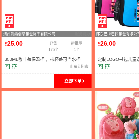
烟台爱酷创意箱包饰品有限公司
服务能力
邵东巴拉巴拉箱包有限公
25.00
26.00
¥
已售
起批量
¥
175个
1个
350ML咖啡盖保温杯 ，带杯盖可当水杯
定制LOGO书包儿童透
用，保温保冷！,材
男女韩版减负卡通背
山东莱阳市
立即下单