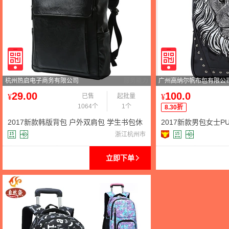
杭州热启电子商务有限公司
服务能力
广州高纳尔帆布包有限公
29.00
100.0
¥
已售
起批量
¥
1064个
1个
8.30折
2017新款韩版背包 户外双肩包 学生书包休
2017新款男包女士
闲包英伦电脑男包潮包
动物狮子头旅行电脑
浙江杭州市
立即下单