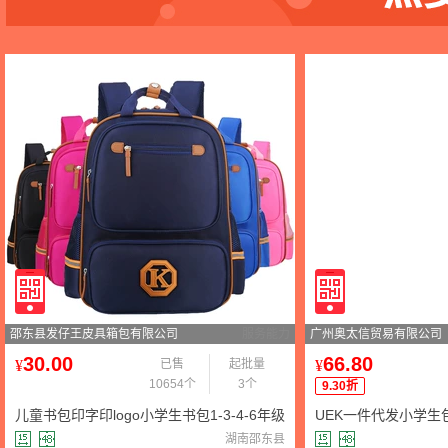
邵东县发仔王皮具箱包有限公司
服务能力
广州奥太信贸易有限公司
30.00
66.80
¥
已售
起批量
¥
10654个
3个
9.30折
儿童书包印字印logo小学生书包1-3-4-6年级
UEK一件代发小学生
男女生双肩包背包定制
包定做儿童幼儿园书
湖南邵东县