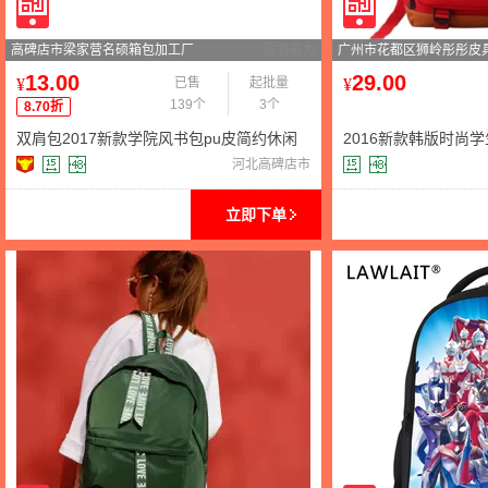
高碑店市梁家营名硕箱包加工厂
服务能力
广州市花都区狮岭彤彤皮
13.00
29.00
¥
已售
起批量
¥
139个
3个
8.70折
双肩包2017新款学院风书包pu皮简约休闲
2016新款韩版时尚
旅行小背包女士包包韩版潮
男女背包 双肩包
河北高碑店市
立即下单