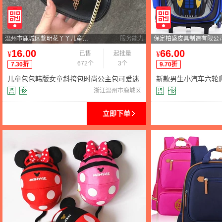
温州市鹿城区黎明花丫丫儿童用品网店
服务能力
保定柏盛皮具制造有限公
16.00
66.00
¥
已售
起批量
¥
672个
3个
7.30折
9.70折
儿童包包韩版女童斜挎包时尚公主包可爱迷
新款男生小汽车六轮
你链条小包亲子包
双肩卡通儿童书包可
浙江温州市鹿城区
立即下单