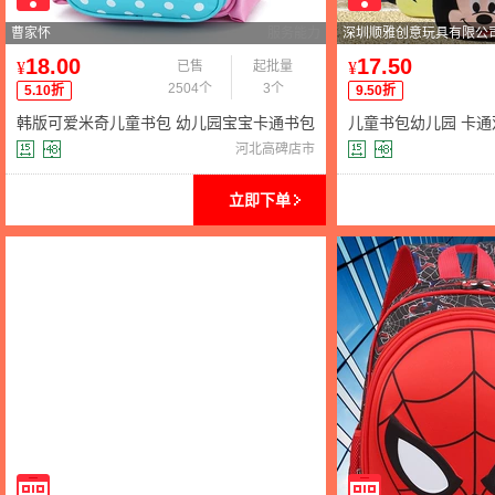
曹家怀
服务能力
深圳顺雅创意玩具有限公
18.00
17.50
¥
已售
起批量
¥
2504个
3个
5.10折
9.50折
韩版可爱米奇儿童书包 幼儿园宝宝卡通书包
儿童书包幼儿园 卡
女童蝴蝶结男孩背包
4-5岁幼儿园中班大班
河北高碑店市
立即下单