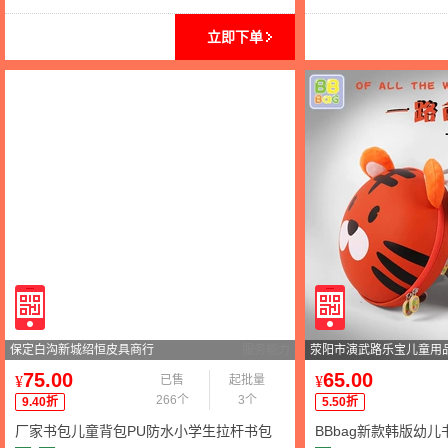
立即下单
保定白沟新城绍恒皮具商行
服务能力
荥阳市演武路乐宝儿童用
75.00
65.00
¥
已售
起批量
¥
266个
3个
9.40折
5.50折
厂家书包儿童背包PU防水小学生拉杆书包
BBbag新款韩版幼