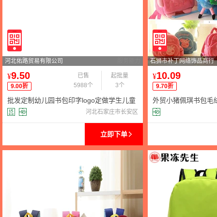
河北佑路贸易有限公司
服务能力
石狮市补丁网络饰品商行
9.50
10.09
¥
已售
起批量
¥
5988个
3个
9.00折
9.70折
批发定制幼儿园书包印字logo定做学生儿童
外贸小猪佩琪书包毛绒
双肩背包3-6岁5男女卡通
宝宝包包
河北石家庄市长安区
立即下单