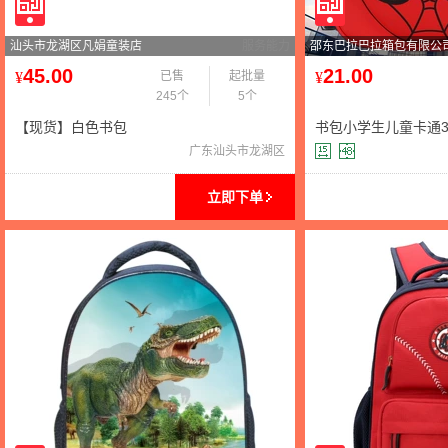
汕头市龙湖区凡娟童装店
服务能力
邵东巴拉巴拉箱包有限公
45.00
21.00
¥
已售
起批量
¥
245个
5个
【现货】白色书包
书包小学生儿童卡通3D
年级拉杆双肩包厂家
广东汕头市龙湖区
立即下单