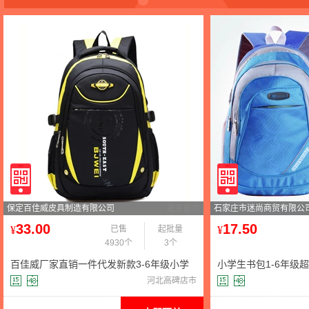
保定百佳威皮具制造有限公司
服务能力
石家庄市迷尚商贸有限公
33.00
17.50
¥
已售
起批量
¥
4930个
3个
百佳威厂家直销一件代发新款3-6年级小学
小学生书包1-6年级
生书包减负双肩背学生包
水包 中学生男女双肩
河北高碑店市