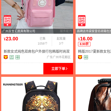
广州百宝汇皮具有限公司
服务能力
高碑店市梁家营名硕箱包
23.00
16.00
¥
已售
起批量
¥
1058个
3个
8.90折
新款女式纯色双肩包户外旅行包韩版时尚双
韩版2017夏新款女
肩包纯色学生书包批发潮
风休闲学生背包旅行
广东广州市花都区
立即下单