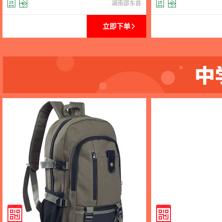
小学生铅笔盒厂家批发
3-6三轮爬楼梯儿童
湖南邵东县
立即下单