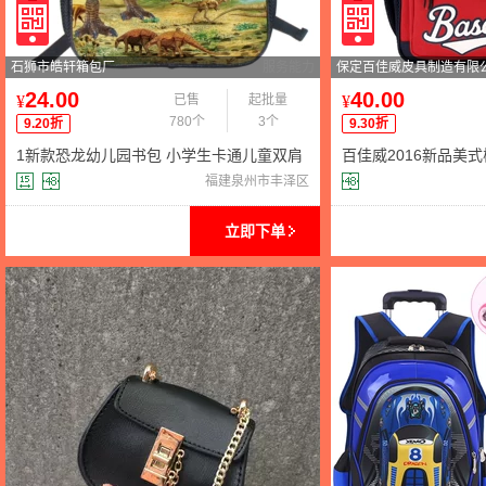
石狮市皓轩箱包厂
服务能力
保定百佳威皮具制造有限
24.00
40.00
¥
已售
起批量
¥
780个
3个
9.20折
9.30折
1新款恐龙幼儿园书包 小学生卡通儿童双肩
百佳威2016新品美式
包 防水耐磨护肩背包
学生双肩学生书包
福建泉州市丰泽区
立即下单