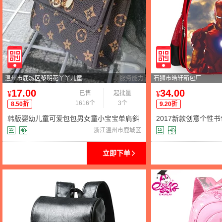
温州市鹿城区黎明花丫丫儿童用品网店
服务能力
石狮市皓轩箱包厂
17.00
34.00
¥
已售
起批量
¥
1616个
3个
8.50折
9.20折
韩版婴幼儿童可爱包包男女童小宝宝单肩斜
2017新款创意个性
挎包时尚公主小挎零钱包
肩背包 时尚潮流减负
浙江温州市鹿城区
立即下单