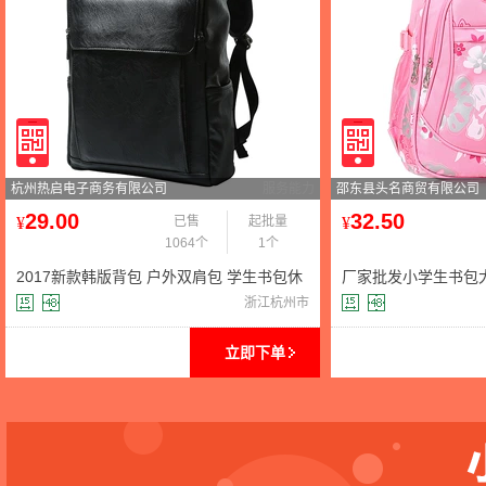
杭州热启电子商务有限公司
服务能力
邵东县头名商贸有限公司
29.00
32.50
¥
已售
起批量
¥
1064个
1个
2017新款韩版背包 户外双肩包 学生书包休
厂家批发小学生书包
闲包英伦电脑男包潮包
儿童学生双肩包外贸
浙江杭州市
立即下单