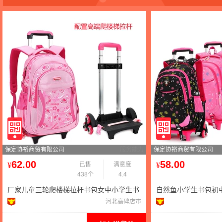
保定协裕商贸有限公司
服务能力
保定协裕商贸有限公司
62.00
58.00
¥
已售
满意度
¥
438个
4.4
厂家儿童三轮爬楼梯拉杆书包女中小学生书
自然鱼小学生书包初
包拉杆可拆卸1-3-6年级
可爱韩版双肩背包
河北高碑店市