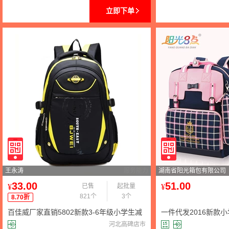
立即下单
王永涛
服务能力
湖南省阳光箱包有限公司
33.00
51.00
¥
已售
起批量
¥
821个
3个
8.70折
百佳威厂家直销5802新款3-6年级小学生减
一件代发2016新款
负书包双肩背学生包
皮书包双肩肩负透气
河北高碑店市