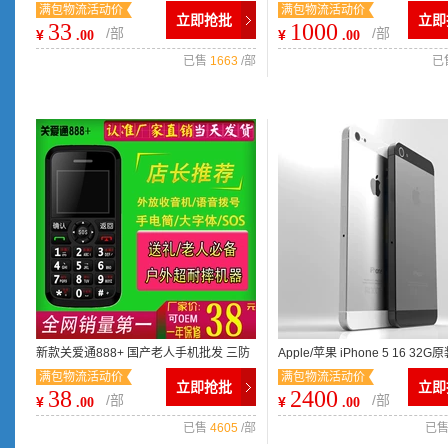
满包物流活动价
满包物流活动价
士老人手机一件代发 可改串号
6寸导航手机平板电脑批发
立即抢批
立即
33
1000
/部
/部
¥
¥
.00
.00
已售
1663
/部
已
新款关爱通888+ 国产老人手机批发 三防
Apple/苹果 iPhone 5 16 32
满包物流活动价
满包物流活动价
户外耐摔手机 礼品手机
果5代手机 ，特价包邮！！
立即抢批
立即
38
2400
/部
/部
¥
¥
.00
.00
已售
4605
/部
已