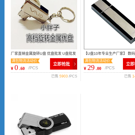
厂家直销金属旋转U盘 优盘批发 U盘批发
【U盘10年专业生产厂家】 数
满包物流活动价
满包物流活动价
正品足量不锈钢U盘批发
u盘定制 16Ｇu盘批发
立即抢批
立即
0
29
/PCS
/PCS
¥
¥
.60
.00
已售
5903
/PCS
已售
1