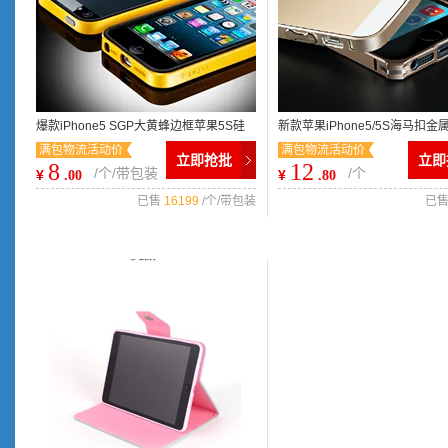
爆款iPhone5 SGP大黄蜂边框苹果5S硅
新款苹果iPhone5/5S海马扣
满包物流活动价
满包物流活动价
胶套 iphone5s手机保护壳热销
套超薄0.7手机壳厂家直销
立即抢批
立即
8
12
/个/带包装
/个
¥
¥
.00
.80
已售
16199
/个/带包装
已