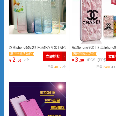
超薄iphone5/5s透明水滴外壳 苹果手机壳
新款iphone苹果手机壳 iphon
满包物流活动价
满包物流活动价
雨滴渐变保护套一件代发
苹果5S保护壳 菱形手机壳
立即抢批
立即
2
3
/个
/PCS【PP袋
¥
¥
.00
.90
已售
4812
/个
已售
2481
/P