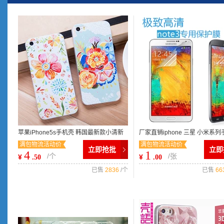
苹果iPhone5s手机壳 韩国最新款小清新
厂家直销iphone 三星 小米系
满包物流活动价
满包物流活动价
彩绘鲜花4s保护套批发定做
膜 手机贴膜 屏幕保护膜
立即抢批
立即
4
1
/个
/张
¥
¥
.50
.00
已售
2836
/个
已售
66