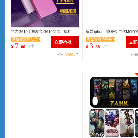
华为G610手机皮套 G610翻盖手机套
新款 iphone5S外壳 二代MOT
满包物流活动价
满包物流活动价
C8815手机壳 蚕丝纹保护套批发
拉丝钢化iphone4手机壳保护壳
立即抢批
立即
7
3
/个
/个
¥
¥
.00
.80
已售
3289
/个
已