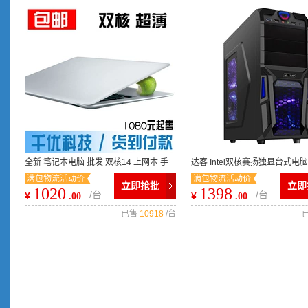
全新 笔记本电脑 批发 双核14 上网本 手
达客 Intel双核赛扬独显台式电
满包物流活动价
满包物流活动价
提 YOYO笔记本 刀锋版
独显台式DIY兼容机
立即抢批
立即
1020
1398
/台
/台
¥
¥
.00
.00
已售
10918
/台