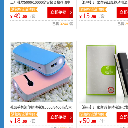
工厂批发5000/10000毫安聚合物移动电
【伙拼】厂家直销口红移动电源
满包物流活动价
满包物流活动价
源 苹果移动充电宝 拉丝效果
宝 OEM礼品订制 诚招代理
立即抢批
立即
49
15
/套
/套
¥
¥
.00
.90
已售
3244
/套
已售
2
礼品手机迷你移动电源5600/8400毫安大
【数码】厂家直销 移动电源批发 1
满包物流活动价
满包物流活动价
小蛮腰充电宝 厂家直销批发
毫安苹手机充电宝
立即抢批
立即
18
50
/套
/个
¥
¥
.00
.00