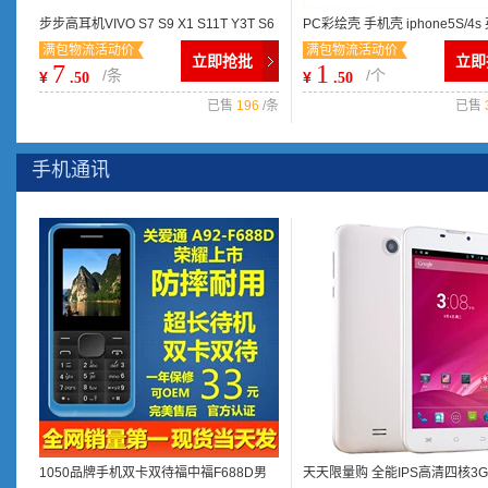
步步高耳机VIVO S7 S9 X1 S11T Y3T S6
PC彩绘壳 手机壳 iphone5S/4
满包物流活动价
满包物流活动价
E5 S3 S12 XE600耳机
苹果4/5手机保护套批发
立即抢批
立即
7
1
/条
/个
¥
¥
.50
.50
已售
196
/条
已售
手机通讯
1050品牌手机双卡双待福中福F688D男
天天限量购 全能IPS高清四核3