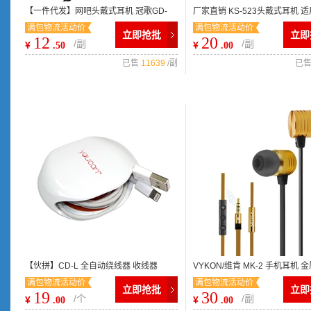
【一件代发】网吧头戴式耳机 冠歌GD-
厂家直销 KS-523头戴式耳机 
满包物流活动价
满包物流活动价
888/粗线抗暴力 头戴式耳麦
星手机电脑等 质量超好
立即抢批
立即
12
20
/副
/副
¥
¥
.50
.00
已售
11639
/副
已
【伙拼】CD-L 全自动绕线器 收线器
VYKON/维肯 MK-2 手机耳机
满包物流活动价
满包物流活动价
YouCan/优赞 新爆款 礼品
线控耳机 高档耳机 带调音
立即抢批
立即
19
30
/个
/副
¥
¥
.00
.00