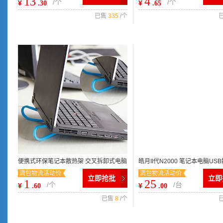
13
4
/个
/个
¥
¥
.30
.65
已售
335
/个
便携式环保笔记本散热架 交叉拆卸式电脑
皓月II代N2000 笔记本电脑US
满包物流活动价
满包物流活动价
散热垫笔记本底座 45g
散热器功能强
立即抢批
立即
1
25
/个
/台
¥
¥
.60
.00
已售
8
/个