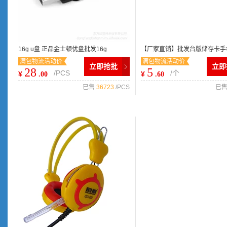
16g u盘 正品金士顿优盘批发16g
【厂家直销】批发台版储存卡手
满包物流活动价
满包物流活动价
kingston 旋转 特价u盘16g 优盘
卡TF卡2481632数码存储卡
立即抢批
立即
28
5
/PCS
/个
¥
¥
.00
.60
已售
36723
/PCS
已