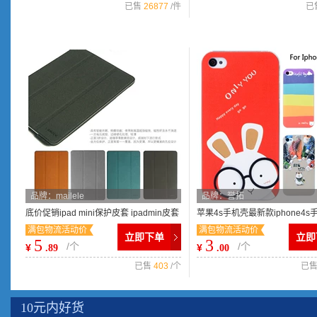
已售
26877
/件
已
品牌：mailele
品牌：誉拓
底价促销ipad mini保护皮套 ipadmin皮套
苹果4s手机壳最新款iphone4s
满包物流活动价
满包物流活动价
休眠皮套代包装送保护膜
手机壳 iphone4保护套彩绘壳
立即下单
立即
5
3
/个
/个
¥
¥
.89
.00
已售
403
/个
已
10元内好货