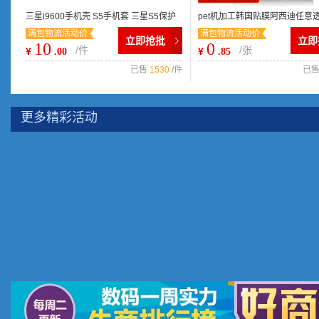
三星i9600手机壳 S5手机套 三星S5保护
pet机加工韩国贴膜阿西迪任意
满包物流活动价
满包物流活动价
套 S5皮套 带休眠带包装
iphone质量保证进口原装
立即抢批
立即
10
0
/件
/张
¥
¥
.00
.85
已售
1530
/件
已
更多精彩活动