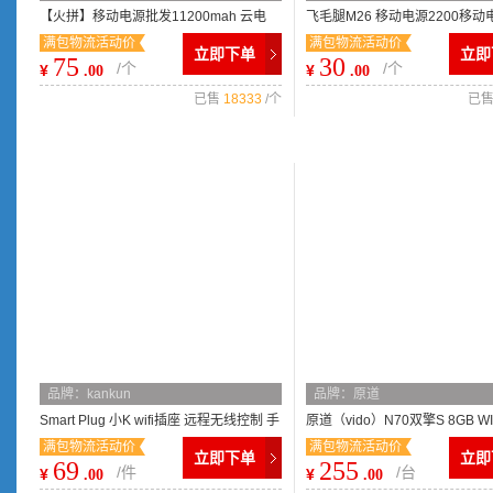
【火拼】移动电源批发11200mah 云电
飞毛腿M26 移动电源2200移动
满包物流活动价
满包物流活动价
112手机充电宝批发质保一年
Iphone4 小米三星HTC充电宝
立即下单
立即
75
30
/个
/个
¥
¥
.00
.00
已售
18333
/个
已
品牌：kankun
品牌：原道
Smart Plug 小K wifi插座 远程无线控制 手
原道（vido）N70双擎S 8GB WI
满包物流活动价
满包物流活动价
机APP遥控智能家居
板电脑 安卓4.2超强性价比
立即下单
立即
69
255
/件
/台
¥
¥
.00
.00