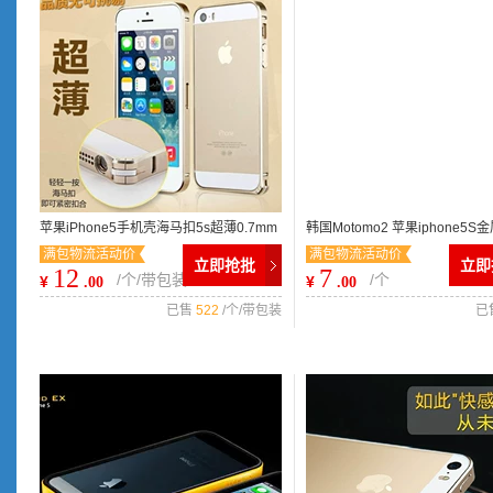
苹果iPhone5手机壳海马扣5s超薄0.7mm
韩国Motomo2 苹果iphone5S
满包物流活动价
满包物流活动价
无螺丝5S保护套金属边框
iphone4S金属拉丝手机壳
立即抢批
立即
12
7
/个/带包装
/个
¥
¥
.00
.00
已售
522
/个/带包装
已