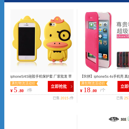
iphone5/4S硅胶手机保护套 厂家批发 苹
【伙拼】iphone5s 4s手机壳 
满包物流活动价
满包物流活动价
果5s/4小黄鸭手机壳 外壳
果手机保护套
立即抢批
立即
5
18
/件
/个
¥
¥
.80
.00
已售
2015
/件
已售
25