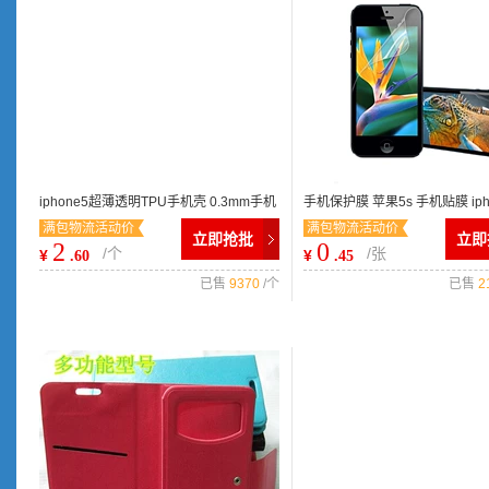
iphone5超薄透明TPU手机壳 0.3mm手机
手机保护膜 苹果5s 手机贴膜 iph
满包物流活动价
满包物流活动价
保护套 保护壳厂家批发
国料高透防刮 防爆贴膜
立即抢批
立即
2
0
/个
/张
¥
¥
.60
.45
已售
9370
/个
已售
2