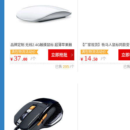
品牌定制 无线2.4G触摸鼠标 超薄苹果触
【厂家现货】牧马人鼠标同款变
满包物流活动价
满包物流活动价
控鼠标 电子礼品
有线游戏鼠标CF/DOTA P505
立即抢批
立即
37
14
/个
/个
¥
¥
.00
.50
已售
295
/个
已