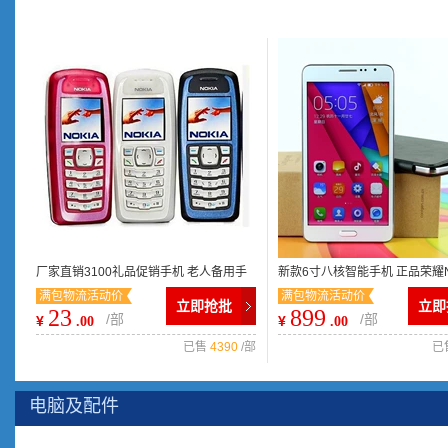
厂家直销3100礼品促销手机 老人备用手
新款6寸八核智能手机 正品荣耀No
满包物流活动价
满包物流活动价
机 低价手机批发
动联通双3G 厂家批发加盟
立即抢批
立即
23
899
/部
/部
¥
¥
.00
.00
已售
4390
/部
已
电脑及配件