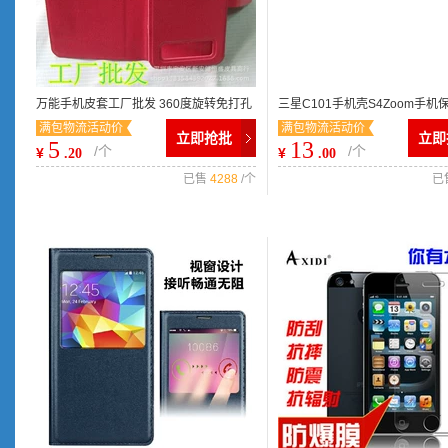
万能手机皮套工厂批发 360度旋转免打孔
三星C101手机壳S4Zoom手机
满包物流活动价
满包物流活动价
带支撑架多功能万能皮套
C105手机套 C105手机外壳
立即抢批
立即
5
13
/个
/个
¥
¥
.20
.00
已售
4288
/个
已