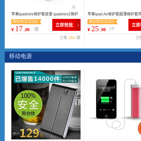
苹果ipadmini保护套皮套 ipadmini2保护
苹果ipad Air保护套超薄保护套壳
满包物流活动价
满包物流活动价
套 小清新风格 厂家促销
套ipadair带休眠外壳韩国
立即抢批
立即
17
25
/套
/个
¥
¥
.00
.00
已售
244
/套
已
移动电源