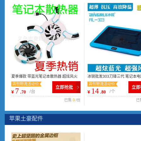
夏季爆款 带蓝光笔记本散热器 超炫风火
冰锐批发303刀锋三代 笔记本
满包物流活动价
满包物流活动价
轮折叠便捷散热架
/散热垫超薄
立即抢批
立即
7
14
/台
/个
¥
¥
.70
.80
已售
0
/台
已
苹果土豪配件