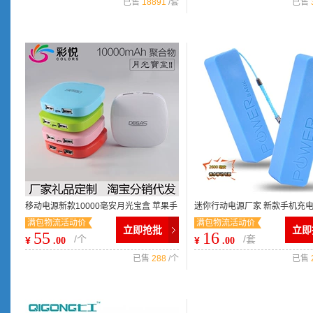
已售
18891
/套
已售
移动电源新款10000毫安月光宝盒 苹果手
迷你行动电源厂家 新款手机充
满包物流活动价
满包物流活动价
机充电宝厂家礼品定制LOGO
发 2600毫安香水移动电源
立即抢批
立即
55
16
/个
/套
¥
¥
.00
.00
已售
288
/个
已售