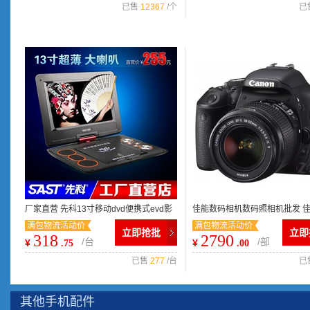
已售
12367
/个
已
厂家直营 先科13寸移动dvd便携式evd影
佳能数码相机数码照相机批发 
满包物流活动价
满包物流活动价
碟机带小电视播放机器K108
Canon/佳能 600D正品批发
立即抢批
立即
318
2790
/台
/部
¥
¥
.75
.00
已售
277
/台
已
其他手机配件