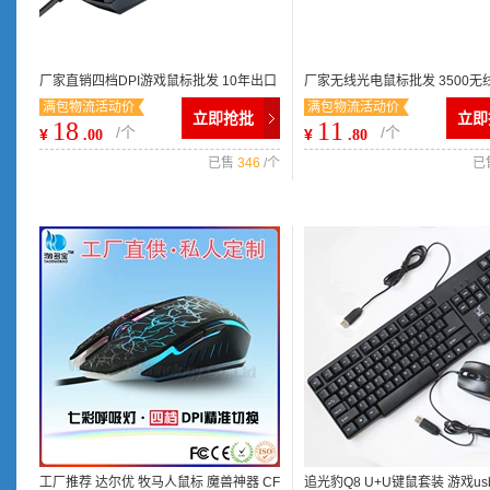
厂家直销四档DPI游戏鼠标批发 10年出口
厂家无线光电鼠标批发 3500无
满包物流活动价
满包物流活动价
欧美经验电脑usb有线鼠标
柏2.4G超薄鼠标 光电鼠标
立即抢批
立即
18
11
/个
/个
¥
¥
.00
.80
已售
346
/个
已
工厂推荐 达尔优 牧马人鼠标 魔兽神器 CF
追光豹Q8 U+U键鼠套装 游戏us