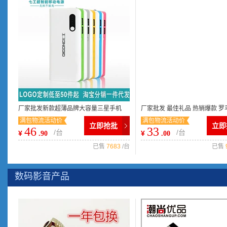
厂家批发新款超薄品牌大容量三星手机
厂家批发 最佳礼品 热销爆款 罗
满包物流活动价
满包物流活动价
usb移动电源充电宝一件代发
10400毫安 移动电源 充电宝
立即抢批
立即
46
33
/台
/台
¥
¥
.90
.00
已售
7683
/台
已售
数码影音产品