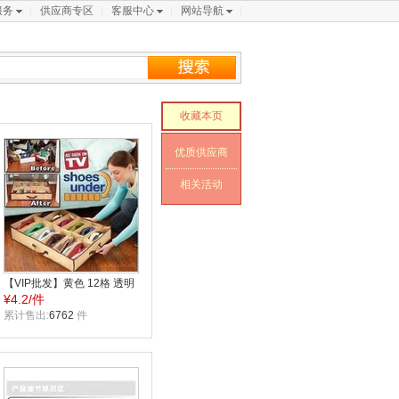
服务
供应商专区
客服中心
网站导航
收藏本页
优质供应商
相关活动
【VIP批发】黄色 12格 透明
¥
4.2/件
盖收纳鞋盒
累计售出:
6762
件