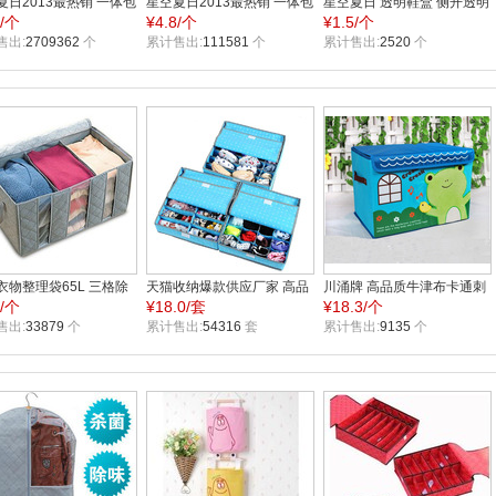
夏日2013最热销 一体包
星空夏日2013最热销 一体包
星空夏日 透明鞋盒 侧开透明
3/个
¥
4.8/个
¥
1.5/个
收纳盒 透明鞋盒 pp 塑
边式收纳盒 透明鞋盒 pp男款
女鞋盒
盒
售出:
2709362
个
鞋盒
累计售出:
111581
个
累计售出:
2520
个
衣物整理袋65L 三格除
天猫收纳爆款供应厂家 高品
川涌牌 高品质牛津布卡通刺
6/个
¥
18.0/套
¥
18.3/个
窗收纳箱
质超硬挺三件套有盖内衣收
绣儿童玩具收纳盒
售出:
33879
个
纳盒
累计售出:
54316
套
累计售出:
9135
个