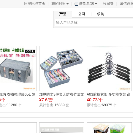
阿里巴巴首页
我的阿里
进货单(
0
)
收藏夹
诚信通
产品
公司
求购
收纳 衣物整理袋65L 除
加厚防尘3件套无纺布竹炭文
A03胶棉衣架 多功能衣架 高
7/个
¥
7.6/套
¥
0.72/个
窗收纳箱
胸内衣竹炭收纳三件套
档防滑衣架 海绵衣架
售出:
11280
个
累计售出:
15889
套
累计售出:
69375
个