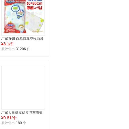
厂家直销 百易特真空收纳袋
¥
8.1/件
9丝8076 60X80CM 全场混
批
累计售出:
31206
件
厂家大量供应优质包布衣架
¥
0.81/个
\礼品衣架\广告衣架\布艺衣
架015可印字
累计售出:
180
个