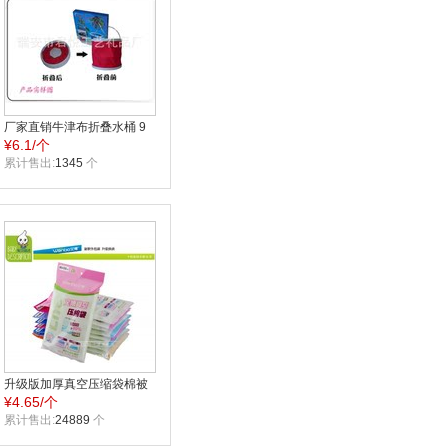
厂家直销牛津布折叠水桶 9
¥
6.1/个
升 11升汽车水桶可加印广告
累计售出:
1345
个
升级版加厚真空压缩袋棉被
¥
4.65/个
收纳袋 收纳袋批发80*110特
大号WB1739
累计售出:
24889
个