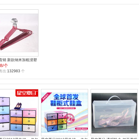
直销 新款纳米加粗浸塑
78/个
槽衣架多色（10个装）
可混批
售出:
132983
个