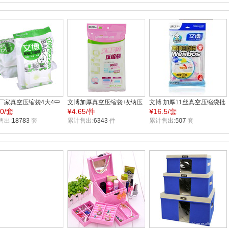
厂家真空压缩袋4大4中
文博加厚真空压缩袋 收纳压
文博 加厚11丝真空压缩袋批
.0/套
¥
4.65/件
¥
16.5/套
气泵送洗巾 真空收纳袋
缩袋 升级版特大号
发 棉被收纳压缩袋80*110两
B1266
售出:
18783
套
80*110cm WB1739
累计售出:
6343
件
枚装WB1854
累计售出:
507
套