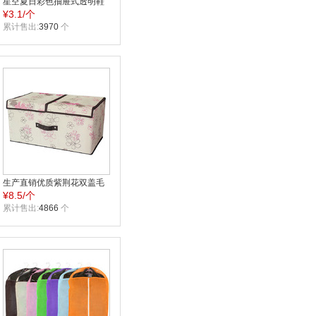
星空夏日彩色抽屉式透明鞋
¥
3.1/个
盒 水晶鞋盒 通用抽屉女 无
色透明
累计售出:
3970
个
生产直销优质紫荆花双盖毛
¥
8.5/个
衣收纳箱50*30*25整理箱
累计售出:
4866
个