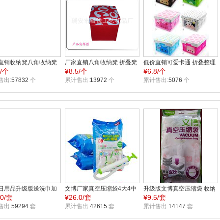
直销收纳凳八角收纳凳
厂家直销八角收纳凳 折叠凳
低价直销可爱卡通 折叠整理
5/个
¥
8.5/个
¥
6.8/个
收纳凳虎纹皮凳无纺布
款式多 颜色齐全可加印
盒 收纳盒塑料 整理盒 六种
凳
售出:
57832
个
LOGO
累计售出:
13972
个
颜色
累计售出:
5076
个
日用品升级版送洗巾加
文博厂家真空压缩袋4大4中
升级版文博真空压缩袋 收纳
.0/套
¥
26.0/套
¥
9.5/套
泵 文博4大4中 真空压缩
送抽气泵送洗巾 真空收纳袋
袋批发70*100两枚装带新泵
B1264
售出:
59294
套
批发WB1264
累计售出:
42615
套
WB1722
累计售出:
14147
套