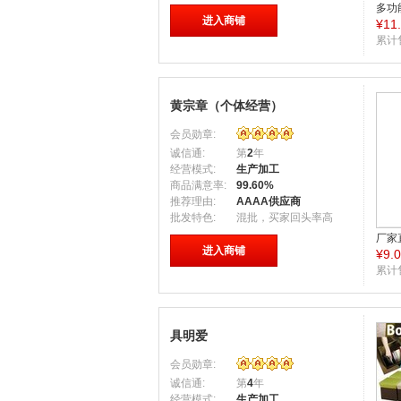
多功
进入商铺
¥
11
纳箱
物箱
累计
黄宗章（个体经营）
会员勋章:
诚信通:
第
2
年
经营模式:
生产加工
商品满意率:
99.60%
推荐理由:
AAAA供应商
批发特色:
混批，买家回头率高
厂家
进入商铺
¥
9.
暴大 
全场
累计
具明爱
会员勋章:
诚信通:
第
4
年
经营模式:
生产加工