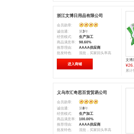
浙江文博日用品有限公司
会员勋章:
诚信通:
第
3
年
经营模式:
生产加工
商品满意率:
98.60%
推荐理由:
AAAA供应商
批发特色:
混批，买家回头率高
文博
进入商铺
¥
26
送抽
批发W
累计
义乌市汇奇思百货贸易公司
会员勋章:
诚信通:
第
8
年
经营模式:
生产加工
商品满意率:
100.00%
推荐理由:
AAAA供应商
批发特色:
混批，买家回头率高