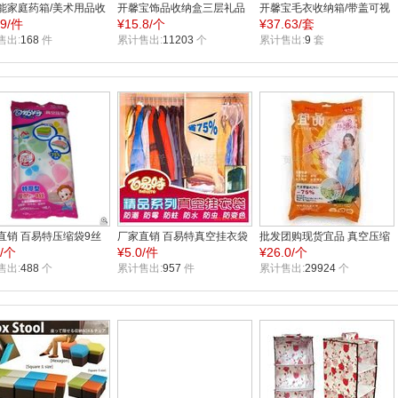
能家庭药箱/美术用品收
开馨宝饰品收纳盒三层礼品
开馨宝毛衣收纳箱/带盖可视
.9/件
¥
15.8/个
¥
37.63/套
（2245） 儿童整理箱储
高档饰品盒欧式复古公主首
衣物整理箱三件套--蓝色
售出:
168
件
饰收纳盒
累计售出:
11203
个
（K8226-3）
累计售出:
9
套
直销 百易特压缩袋9丝
厂家直销 百易特真空挂衣袋
批发团购现货宜品 真空压缩
0/个
¥
5.0/件
¥
26.0/个
100X130单只装 8079
真空压缩袋8068 60X90CM
4大4中1大泵 9006百易特真
混批
售出:
488
个
全场混批
累计售出:
957
件
空压缩袋
累计售出:
29924
个