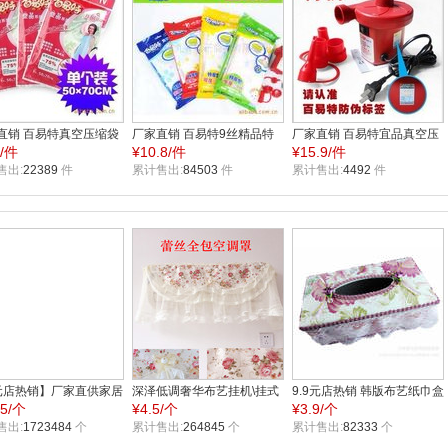
直销 百易特真空压缩袋
厂家直销 百易特9丝精品特
厂家直销 百易特宜品真空压
6/件
¥
10.8/件
¥
15.9/件
1 50X70cm 单个装 全场
厚真空压缩袋 8077
缩袋 电动泵 抽气泵 电泵 全
售出:
22389
件
70X100CM全场混批
累计售出:
84503
件
场混批
累计售出:
4492
件
元店热销】厂家直供家居
深泽低调奢华布艺挂机\挂式
9.9元店热销 韩版布艺纸巾盒
75/个
¥
4.5/个
¥
3.9/个
布艺衣架 包布衣架 衣架
空调罩内胆全包家电防尘罩/
蕾丝纸巾盒厂家直供可印广
售出:
1723484
个
挂机罩
累计售出:
264845
个
告语
累计售出:
82333
个