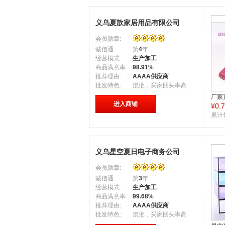
义乌夏歆家居用品有限公司
会员勋章:
诚信通:
第
4
年
经营模式:
生产加工
商品满意率:
98.91%
推荐理由:
AAAA供应商
批发特色:
混批，买家回头率高
厂家
进入商铺
¥
0.
带凹
颜色
累计
义乌星空夏日电子商务公司
会员勋章:
诚信通:
第
3
年
经营模式:
生产加工
商品满意率:
99.68%
推荐理由:
AAAA供应商
批发特色:
混批，买家回头率高