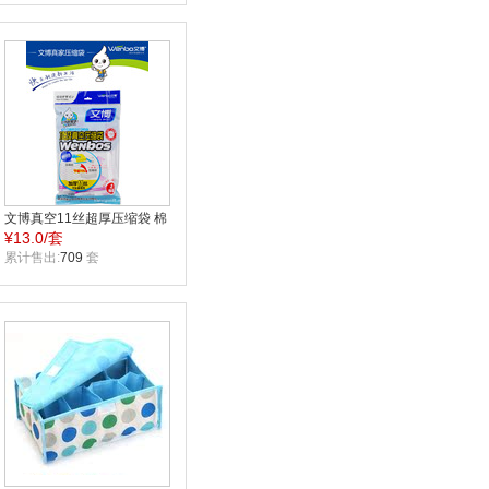
文博真空11丝超厚压缩袋 棉
¥
13.0/套
被收纳 70*100两枚装
WB1853
累计售出:
709
套