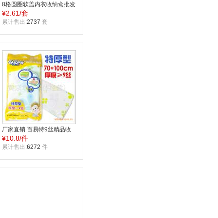
8格圆圈软盖内衣收纳盒批发
¥
2.61/套
文胸收纳箱 杂物整理箱
累计售出:
2737
套
厂家直销 百易特9丝精品收
¥
10.8/件
纳袋8077两个装70X100CM
压缩袋 混批
累计售出:
6272
件