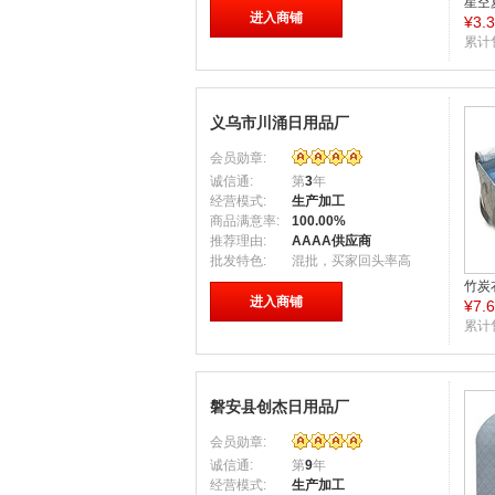
星空
进入商铺
¥
3.
边式
料鞋
累计
义乌市川涌日用品厂
会员勋章:
诚信通:
第
3
年
经营模式:
生产加工
商品满意率:
100.00%
推荐理由:
AAAA供应商
批发特色:
混批，买家回头率高
竹炭
进入商铺
¥
7.
味视
累计
磐安县创杰日用品厂
会员勋章:
诚信通:
第
9
年
经营模式:
生产加工