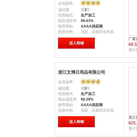
会员勋章:
诚信通:
第
3
年
经营模式:
生产加工
商品满意率:
99.43%
推荐理由:
AAAA供应商
批发特色:
混批，买家回头率高
厂家
进入商铺
¥
8.
四角
收纳
累计
浙江文博日用品有限公司
会员勋章:
诚信通:
第
3
年
经营模式:
生产加工
商品满意率:
98.39%
推荐理由:
AAAA供应商
批发特色:
混批，买家回头率高
浙江
进入商铺
¥
25
抽气
袋 W
累计