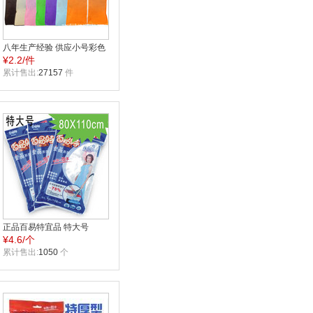
八年生产经验 供应小号彩色
¥
2.2/件
西服罩 西装套 西服防尘罩
防尘罩
累计售出:
27157
件
正品百易特宜品 特大号
¥
4.6/个
80*110单个装 真空压缩袋
防霉 防虫 整理
累计售出:
1050
个