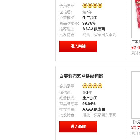
会员勋章:
诚信通:
第
2
年
经营模式:
生产加工
商品满意率:
99.76%
推荐理由:
AAAA供应商
批发特色:
混批，买家回头率高
厂家
进入商铺
¥
2.
900
混批
累计
白芙蓉布艺网络经销部
会员勋章:
诚信通:
第
2
年
经营模式:
生产加工
商品满意率:
98.64%
推荐理由:
AAAA供应商
批发特色:
混批，买家回头率高
【2
进入商铺
¥
0.
必备
批发
累计