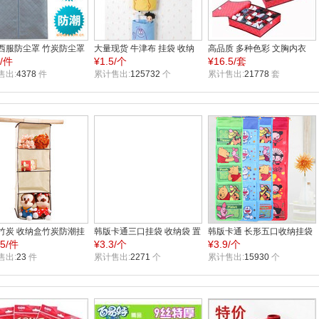
西服防尘罩 竹炭防尘罩
大量现货 牛津布 挂袋 收纳
高品质 多种色彩 文胸内衣
4/件
¥
1.5/个
¥
16.5/套
罩 衣物罩 小号
挂包 收纳储物袋 五彩收纳袋
收纳盒 有盖三件套 收纳三件
售出:
4378
件
累计售出:
125732
个
套
累计售出:
21778
套
竹炭 收纳盒竹炭防潮挂
韩版卡通三口挂袋 收纳袋 置
韩版卡通 长形五口收纳挂袋
.5/件
¥
3.3/个
¥
3.9/个
衣柜里的除臭整理必备 厂
物袋 挂袋 挂式布艺挂袋 收
置物好帮手 出厂价 自产自销
销
售出:
23
件
纳挂袋
累计售出:
2271
个
可定做
累计售出:
15930
个