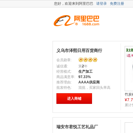
您好，
欢迎来到阿里巴巴
请登录
免费注册
义乌市泽熙日用百货商行
会员勋章:
诚信通:
第
2
年
经营模式:
生产加工
商品满意率:
97.33%
推荐理由:
AAAA供应商
批发特色:
混批，买家回头率高
竹炭
进入商铺
¥
7.
味视
累计
瑞安市君悦工艺礼品厂