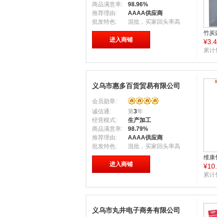
商品满意率:
98.96%
推荐理由:
AAAA供应商
批发特色:
混批，买家回头率高
竹炭
进入商铺
¥
3.
西服
累计
义乌市惠多百货贸易有限公司
会员勋章:
诚信通:
第
3
年
经营模式:
生产加工
商品满意率:
98.79%
推荐理由:
AAAA供应商
批发特色:
混批，买家回头率高
维康
进入商铺
¥
10
袋,
家直
累计
义乌市丸井电子商务有限公司